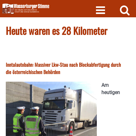
Skip
to
content
Heute waren es 28 Kilometer
Inntalautobahn: Massiver Lkw-Stau nach Blockabfertigung durch
die österreichischen Behörden
Am
heutigen