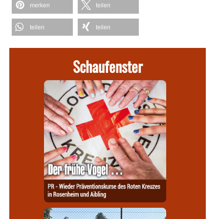
merken
teilen
teilen
teilen
Schaufenster