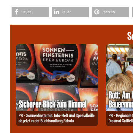
teilen
teilen
merken
S