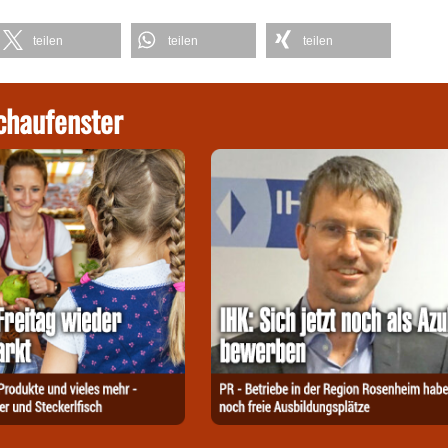
teilen
teilen
teilen
chaufenster