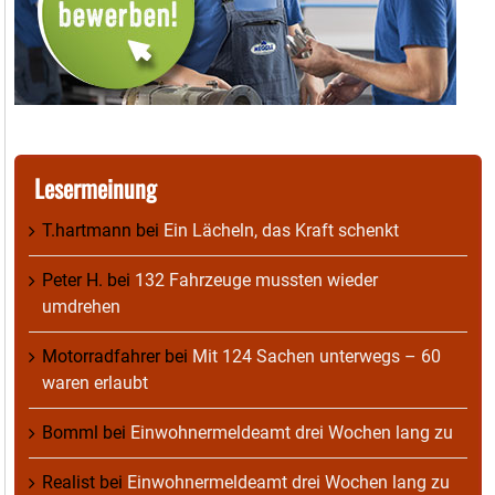
Lesermeinung
T.hartmann
bei
Ein Lächeln, das Kraft schenkt
Peter H.
bei
132 Fahrzeuge mussten wieder
umdrehen
Motorradfahrer
bei
Mit 124 Sachen unterwegs – 60
waren erlaubt
Bomml
bei
Einwohnermeldeamt drei Wochen lang zu
Realist
bei
Einwohnermeldeamt drei Wochen lang zu