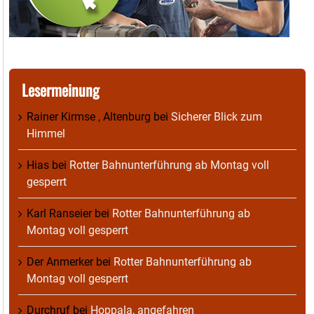
Lesermeinung
Rainer Kirmse , Altenburg
bei
Sicherer Blick zum
Himmel
Hias
bei
Rotter Bahnunterführung ab Montag voll
gesperrt
Karl Ranseier
bei
Rotter Bahnunterführung ab
Montag voll gesperrt
Der Anmerker
bei
Rotter Bahnunterführung ab
Montag voll gesperrt
Durchruf
bei
Hoppala, angefahren