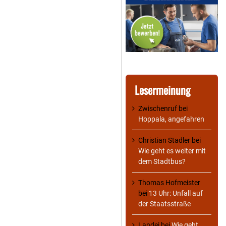
Lesermeinung
Zwischenruf
bei
Hoppala, angefahren
Christian Stadler
bei
Wie geht es weiter mit
dem Stadtbus?
Thomas Hofmeister
bei
13 Uhr: Unfall auf
der Staatsstraße
Landei
bei
Wie geht