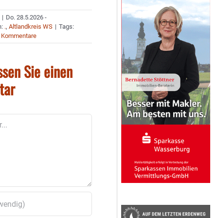
|
Do. 28.5.2026 -
n:
.
,
Altlandkreis WS
|
Tags:
 Kommentare
ssen Sie einen
tar