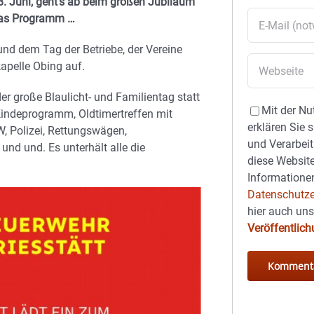
. Juni, geht’s ab beim großen Jubiläum
 das Programm …
und dem Tag der Betriebe, der Vereine
apelle Obing auf.
er große Blaulicht- und Familientag statt
Mit der Nu
Kindeprogramm, Oldtimertreffen mit
erklären Sie 
, Polizei, Rettungswägen,
und Verarbeit
und und. Es unterhält alle die
diese Website
Informationen
Datenschutze
hier auch un
Veröffentlic