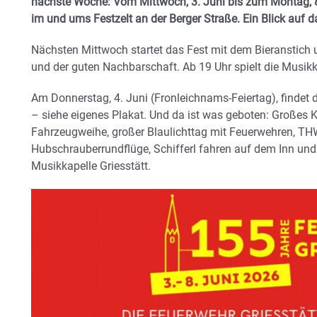
nächste Woche: Vom Mittwoch, 3. Juni bis zum Montag, 8
im und ums Festzelt an der Berger Straße. Ein Blick auf
Nächsten Mittwoch startet das Fest mit dem Bieranstich 
und der guten Nachbarschaft. Ab 19 Uhr spielt die Musikk
Am Donnerstag, 4. Juni (Fronleichnams-Feiertag), findet d
– siehe eigenes Plakat. Und da ist was geboten: Großes 
Fahrzeugweihe, großer Blaulichttag mit Feuerwehren, THW
Hubschrauberrundflüge, Schifferl fahren auf dem Inn und 
Musikkapelle Griesstätt.