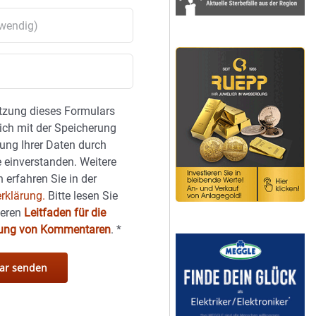
tzung dieses Formulars
sich mit der Speicherung
ung Ihrer Daten durch
 einverstanden. Weitere
 erfahren Sie in der
rklärung.
Bitte lesen Sie
seren
Leitfaden für die
hung von Kommentaren
.
*