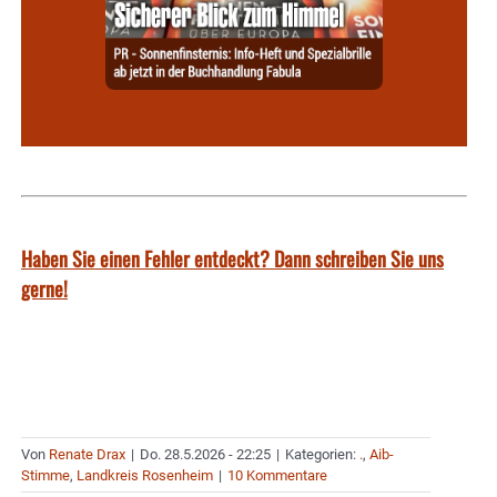
Haben Sie einen Fehler entdeckt? Dann schreiben Sie uns
gerne!
Von
Renate Drax
|
Do. 28.5.2026 - 22:25
|
Kategorien:
.
,
Aib-
Stimme
,
Landkreis Rosenheim
|
10 Kommentare