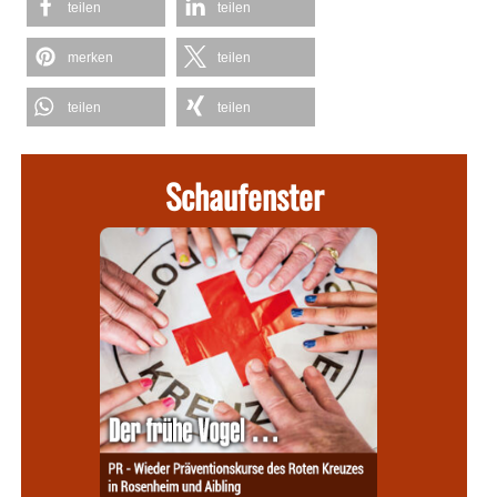
teilen
teilen
merken
teilen
teilen
teilen
Schaufenster