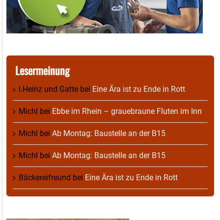
Lesermeinung
I.Heinz und Gatte
bei
Eine Ära ist zu Ende in Rott
Michl
bei
Ebbe im Rhein – grauebraune Fluten im Inn
Michl
bei
Ab Montag: Baustelle an der B15
Michl
bei
Ab Montag: Baustelle an der B15
Bäckereifreund
bei
Eine Ära ist zu Ende in Rott