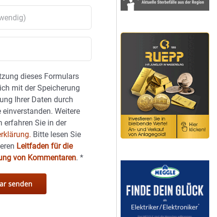
tzung dieses Formulars
sich mit der Speicherung
ung Ihrer Daten durch
 einverstanden. Weitere
 erfahren Sie in der
rklärung.
Bitte lesen Sie
seren
Leitfaden für die
hung von Kommentaren
.
*