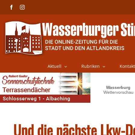
Skip
Facebook
Instagram
to
content
Aktuell
Rubriken
Kontakt
Und die nächste Lkw-D