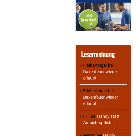
Lesermeinung
Friebertinger
bei
Daxenfeuer wieder
erlaubt
Friebertinger
bei
Daxenfeuer wieder
erlaubt
I.H.
bei
Handy statt
Aufsichtspflicht
Martin
bei
Handy