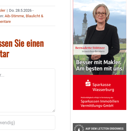
bler
|
Do. 28.5.2026 -
en:
Aib-Stimme
,
Blaulicht &
entare
ssen Sie einen
tar