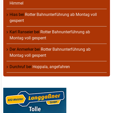
Himmel
Hias
bei
Rotter Bahnunterführung ab Montag voll
gesperrt
Karl Ranseier
bei
Rotter Bahnunterführung ab
Montag voll gesperrt
Der Anmerker
bei
Rotter Bahnunterführung ab
Montag voll gesperrt
Durchruf
bei
Hoppala, angefahren