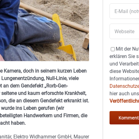
Mit der Nu
erklären Sie 
und Verarbeit
 die Kamera, doch in seinem kurzen Leben
diese Website
 Lungenentzündung, Null-Linie, viele
Informationen
et an dem Gendefekt „Rorb-Gen-
Datenschutze
r seltene und kaum erforschte Krankheit,
hier auch un
rson, die an diesem Gendefekt erkrankt ist.
Veröffentlic
 wurde ins Leben gerufen (wir
 beteiligten Handwerkern und Firmen, die
acht haben.
anitär, Elektro Widhammer GmbH, Maurer