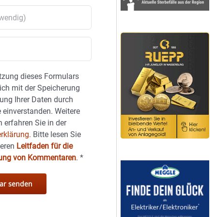
tzung dieses Formulars
sich mit der Speicherung
ung Ihrer Daten durch
 einverstanden. Weitere
 erfahren Sie in der
rklärung.
Bitte lesen Sie
seren
Leitfaden für die
hung von Kommentaren
.
*