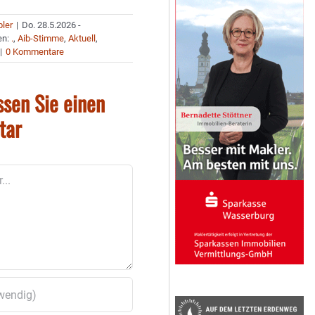
bler
|
Do. 28.5.2026 -
en:
.
,
Aib-Stimme
,
Aktuell
,
|
0 Kommentare
ssen Sie einen
tar