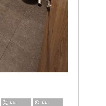
teilen
teilen