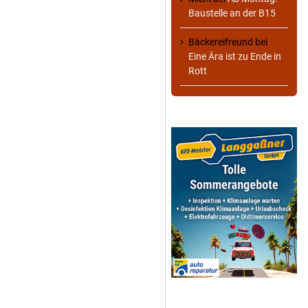
Baustelle an der B15
Bäckereifreund
bei
Eine Ära ist zu Ende in
Rott