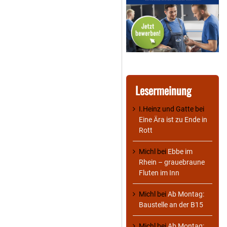
Lesermeinung
I.Heinz und Gatte
bei
Eine Ära ist zu Ende in
Rott
Michl
bei
Ebbe im
Rhein – grauebraune
Fluten im Inn
Michl
bei
Ab Montag:
Baustelle an der B15
Michl
bei
Ab Montag: