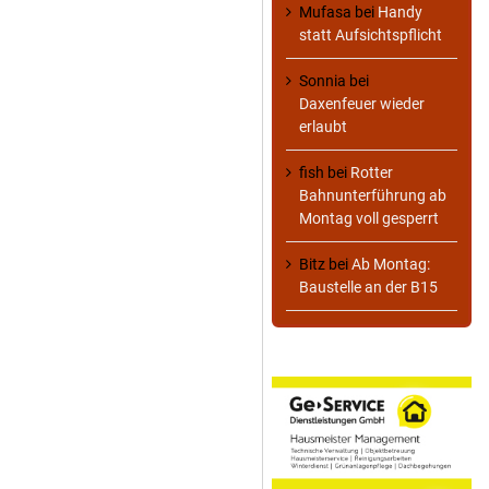
Mufasa
bei
Handy
statt Aufsichtspflicht
Sonnia
bei
Daxenfeuer wieder
erlaubt
fish
bei
Rotter
Bahnunterführung ab
Montag voll gesperrt
Bitz
bei
Ab Montag:
Baustelle an der B15