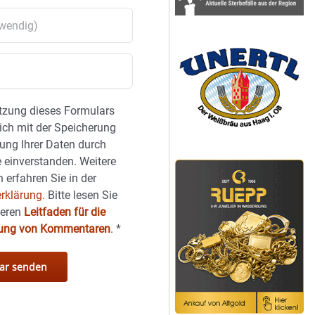
tzung dieses Formulars
sich mit der Speicherung
ung Ihrer Daten durch
 einverstanden. Weitere
 erfahren Sie in der
rklärung.
Bitte lesen Sie
seren
Leitfaden für die
hung von Kommentaren
.
*