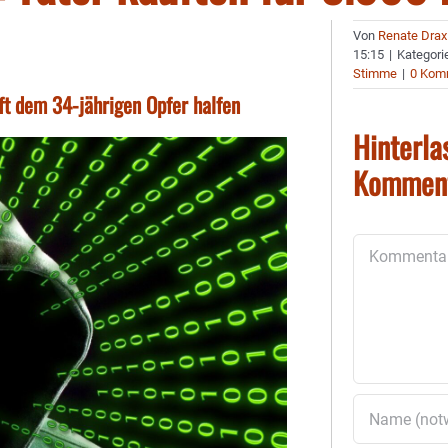
Von
Renate Drax
15:15
|
Kategori
Stimme
|
0 Kom
ft dem 34-jährigen Opfer halfen
Hinterla
Kommen
Kommentar