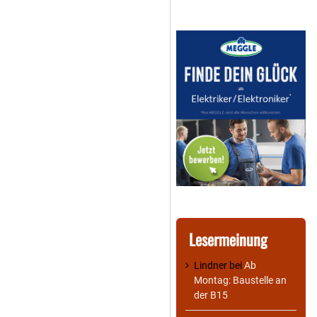
Lesermeinung
Lindner
bei
Ab
Montag: Baustelle an
der B15