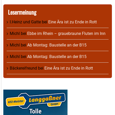
Lesermeinung
I.Heinz und Gatte
bei
Eine Ära ist zu Ende in Rott
Michl
bei
Ebbe im Rhein – grauebraune Fluten im Inn
Michl
bei
Ab Montag: Baustelle an der B15
Michl
bei
Ab Montag: Baustelle an der B15
Bäckereifreund
bei
Eine Ära ist zu Ende in Rott