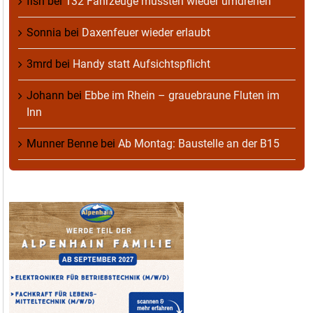
fish
bei
132 Fahrzeuge mussten wieder umdrehen
Sonnia
bei
Daxenfeuer wieder erlaubt
3mrd
bei
Handy statt Aufsichtspflicht
Johann
bei
Ebbe im Rhein – grauebraune Fluten im
Inn
Munner Benne
bei
Ab Montag: Baustelle an der B15