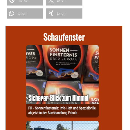
merken
teilen
teilen
teilen
Schaufenster