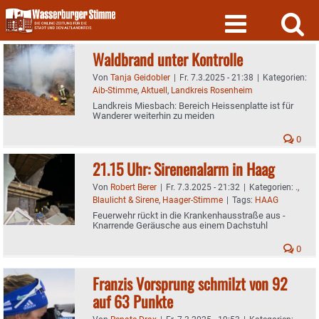
Skip
to
content
Waldbrand unter Kontrolle
Von
Tanja Geidobler
|
Fr. 7.3.2025 - 21:38
|
Kategorien:
Aib-Stimme
,
Aktuell
,
Landkreis Rosenheim
Landkreis Miesbach: Bereich Heissenplatte ist für
Wanderer weiterhin zu meiden
0
21.15 Uhr: Sirenenalarm in Haag
Von
Robert Berer
|
Fr. 7.3.2025 - 21:32
|
Kategorien:
.
,
Blaulicht & Sirene
,
Haager-Stimme
|
Tags:
HAAG
Feuerwehr rückt in die Krankenhausstraße aus -
Knarrende Geräusche aus einem Dachstuhl
0
Franzis Vorsprung schmilzt von 92
auf 63 Punkte