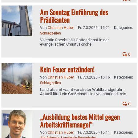
Am Sonntag Einführung des
Prädikanten
Von
Christian Huber
|
Fr. 7.3.2025 - 15:21
|
Kategorien:
Schlagzeilen
Valentin Specht hält Gottesdienst in der
evangelischen Christuskirche
0
Kein Feuer entzünden!
Von
Christian Huber
|
Fr. 7.3.2025 - 15:16
|
Kategorien:
Schlagzeilen
Landratsamt warnt vor akuter Waldbrandgefahr -
Aktuell läuft ein Großeinsatz im Nachbarlandkreis
0
„Ausbildung bestes Mittel gegen
Arbeitskräftemangel“
Von
Christian Huber
|
Fr. 7.3.2025 - 15:11
|
Kategorien:
Aib-Stimme
,
Landkreis Rosenheim