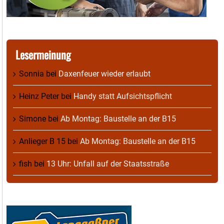
Lesermeinung
Sonnia
bei
Daxenfeuer wieder erlaubt
Heinz Peter
bei
Handy statt Aufsichtspflicht
Simone
bei
Ab Montag: Baustelle an der B15
Anlieger B 15
bei
Ab Montag: Baustelle an der B15
fish
bei
13 Uhr: Unfall auf der Staatsstraße