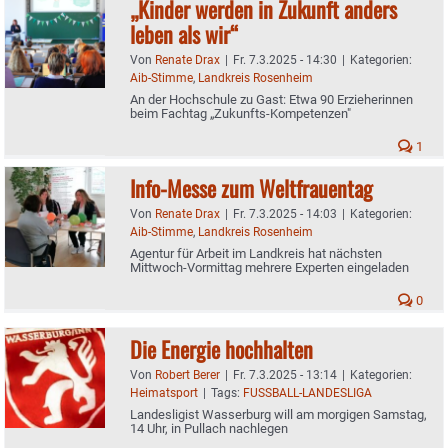
„Kinder werden in Zukunft anders
leben als wir“
Von
Renate Drax
|
Fr. 7.3.2025 - 14:30
|
Kategorien:
Aib-Stimme
,
Landkreis Rosenheim
An der Hochschule zu Gast: Etwa 90 Erzieherinnen
beim Fachtag „Zukunfts-Kompetenzen"
1
Info-Messe zum Weltfrauentag
Von
Renate Drax
|
Fr. 7.3.2025 - 14:03
|
Kategorien:
Aib-Stimme
,
Landkreis Rosenheim
Agentur für Arbeit im Landkreis hat nächsten
Mittwoch-Vormittag mehrere Experten eingeladen
0
Die Energie hochhalten
Von
Robert Berer
|
Fr. 7.3.2025 - 13:14
|
Kategorien:
Heimatsport
|
Tags:
FUSSBALL-LANDESLIGA
Landesligist Wasserburg will am morgigen Samstag,
14 Uhr, in Pullach nachlegen