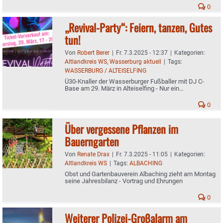
0
„Revival-Party“: Feiern, tanzen, Gutes
tun!
Von
Robert Berer
|
Fr. 7.3.2025 - 12:37
|
Kategorien:
Altlandkreis WS
,
Wasserburg aktuell
|
Tags:
WASSERBURG / ALTEISELFING
Ü30-Knaller der Wasserburger Fußballer mit DJ C-
Base am 29. März in Alteiselfing - Nur ein
Vorverkaufs-Tag
0
Über vergessene Pflanzen im
Bauerngarten
Von
Renate Drax
|
Fr. 7.3.2025 - 11:05
|
Kategorien:
Altlandkreis WS
|
Tags:
ALBACHING
Obst und Gartenbauverein Albaching zieht am Montag
seine Jahresbilanz - Vortrag und Ehrungen
0
Weiterer Polizei-Großalarm am