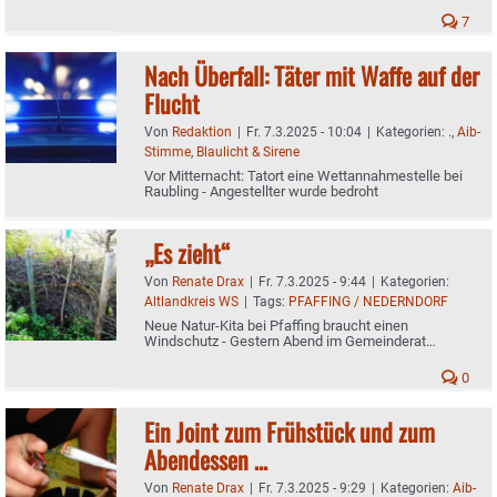
7
Nach Überfall: Täter mit Waffe auf der
Flucht
Von
Redaktion
|
Fr. 7.3.2025 - 10:04
|
Kategorien:
.
,
Aib-
Stimme
,
Blaulicht & Sirene
Vor Mitternacht: Tatort eine Wettannahmestelle bei
Raubling - Angestellter wurde bedroht
„Es zieht“
Von
Renate Drax
|
Fr. 7.3.2025 - 9:44
|
Kategorien:
Altlandkreis WS
|
Tags:
PFAFFING / NEDERNDORF
Neue Natur-Kita bei Pfaffing braucht einen
Windschutz - Gestern Abend im Gemeinderat
diskutiert
0
Ein Joint zum Frühstück und zum
Abendessen …
Von
Renate Drax
|
Fr. 7.3.2025 - 9:29
|
Kategorien:
Aib-