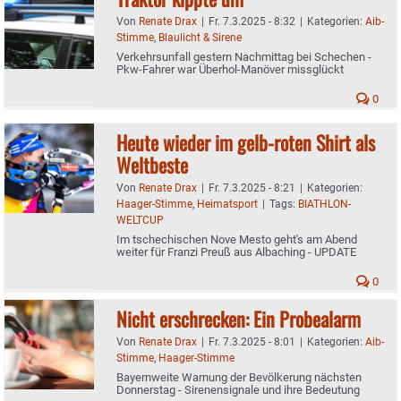
Von
Renate Drax
|
Fr. 7.3.2025 - 8:32
|
Kategorien:
Aib-
Stimme
,
Blaulicht & Sirene
Verkehrsunfall gestern Nachmittag bei Schechen -
Pkw-Fahrer war Überhol-Manöver missglückt
0
Heute wieder im gelb-roten Shirt als
Weltbeste
Von
Renate Drax
|
Fr. 7.3.2025 - 8:21
|
Kategorien:
Haager-Stimme
,
Heimatsport
|
Tags:
BIATHLON-
WELTCUP
Im tschechischen Nove Mesto geht's am Abend
weiter für Franzi Preuß aus Albaching - UPDATE
0
Nicht erschrecken: Ein Probealarm
Von
Renate Drax
|
Fr. 7.3.2025 - 8:01
|
Kategorien:
Aib-
Stimme
,
Haager-Stimme
Bayernweite Warnung der Bevölkerung nächsten
Donnerstag - Sirenensignale und ihre Bedeutung