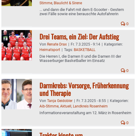
Stimme
,
Blaulicht & Sirene
... und dann die Fahrt mit dem E-Scooter - Gestern
zwei Fälle sowie eine berauschte Autofahrerin
0
Drei Teams, ein Ziel: Der Aufstieg
Von
Renate Drax
|
Fr. 7.3.2025 - 9:14
|
Kategorien:
Heimatsport
|
Tags:
BASKETBALL
Die Herren I, die Damen II und die Damen III der
Wasserburger Basketballer im Einsatz
0
Darmkrebs: Vorsorge, Früherkennung
und Therapie
Von
Tanja Geidobler
|
Fr. 7.3.2025 - 8:55
|
Kategorien:
Aib-Stimme
,
Aktuell
,
Landkreis Rosenheim
Informationsveranstaltung am 12. März in Rosenheim
0
Traktor kippte um