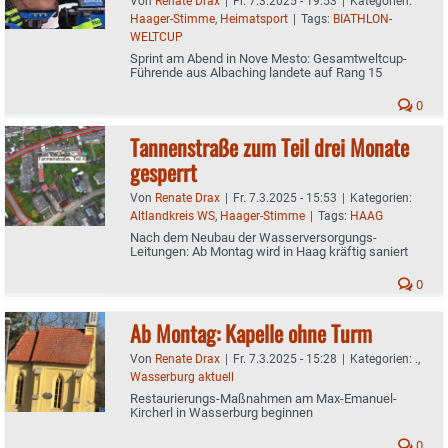
Von
Renate Drax
|
Fr. 7.3.2025 - 19:53
|
Kategorien:
Haager-Stimme
,
Heimatsport
|
Tags:
BIATHLON-
WELTCUP
Sprint am Abend in Nove Mesto: Gesamtweltcup-
Führende aus Albaching landete auf Rang 15
0
Tannenstraße zum Teil drei Monate
gesperrt
Von
Renate Drax
|
Fr. 7.3.2025 - 15:53
|
Kategorien:
Altlandkreis WS
,
Haager-Stimme
|
Tags:
HAAG
Nach dem Neubau der Wasserversorgungs-
Leitungen: Ab Montag wird in Haag kräftig saniert
0
Ab Montag: Kapelle ohne Turm
Von
Renate Drax
|
Fr. 7.3.2025 - 15:28
|
Kategorien:
.
,
Wasserburg aktuell
Restaurierungs-Maßnahmen am Max-Emanuel-
Kircherl in Wasserburg beginnen
0