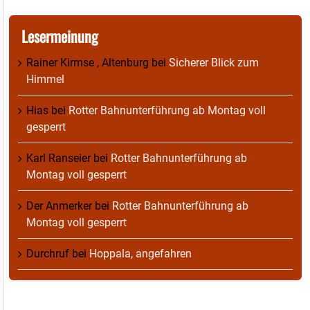
Lesermeinung
Rainer Kirmse , Altenburg
bei
Sicherer Blick zum
Himmel
Hias
bei
Rotter Bahnunterführung ab Montag voll
gesperrt
Karl Ranseier
bei
Rotter Bahnunterführung ab
Montag voll gesperrt
Der Anmerker
bei
Rotter Bahnunterführung ab
Montag voll gesperrt
Durchruf
bei
Hoppala, angefahren