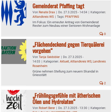
Gemeinderat Pfaffing tagt
Von
Renate Drax
|
Do. 27.3.2025 - 14:04
|
Kategorien:
Altlandkreis WS
|
Tags:
PFAFFING
Im Fokus: Ein erneuter Antrag von Gemeinderat
Rester zum Neubau einer Senioren-Wohnanlage
0
„Flächendeckend gegen Tierquälerei
vorgehen“
Von
Tanja Geidobler
|
Do. 27.3.2025 -
14:03
|
Kategorien:
Aktuell
,
Altlandkreis WS
,
Landkreis
Rosenheim
Grüne nehmen Stellung zum neuem Skandal in
Griesstätt
2
„Frühlingsgefühle mit ätherischen
Ölen und Hydrolaten“
Von
Robert Berer
|
Do. 27.3.2025 - 13:30
|
Kategorien: