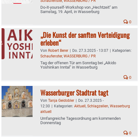
Schaufenster
,
WASSERBURG / PR
Do-it-yourself-Workshop von „Hechtzeit" am
Samstag, 19. April, in Wasserburg
0
„Die Kunst der sanften Verteidigung
erleben“
Von
Robert Berer
|
Do. 27.3.2025 - 13:07
|
Kategorien:
Schaufenster
,
WASSERBURG / PR
Tag der offenen Tür am Sonntag bei „Aikido
Yoshinkan Inntal" in Wasserburg
0
Wasserburger Stadtrat tagt
Von
Tanja Geidobler
|
Do. 27.3.2025 -
12:30
|
Kategorien:
Aktuell
,
Schlagzeilen
,
Wasserburg
aktuell
Umfangreiche Tagesordnung am kommenden
Donnerstag
0