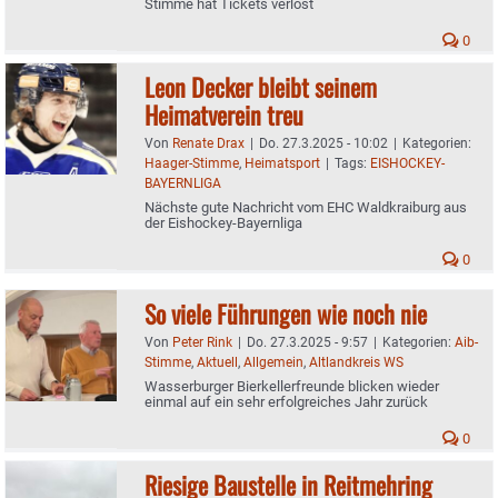
Stimme hat Tickets verlost
0
Leon Decker bleibt seinem
Heimatverein treu
Von
Renate Drax
|
Do. 27.3.2025 - 10:02
|
Kategorien:
Haager-Stimme
,
Heimatsport
|
Tags:
EISHOCKEY-
BAYERNLIGA
Nächste gute Nachricht vom EHC Waldkraiburg aus
der Eishockey-Bayernliga
0
So viele Führungen wie noch nie
Von
Peter Rink
|
Do. 27.3.2025 - 9:57
|
Kategorien:
Aib-
Stimme
,
Aktuell
,
Allgemein
,
Altlandkreis WS
Wasserburger Bierkellerfreunde blicken wieder
einmal auf ein sehr erfolgreiches Jahr zurück
0
Riesige Baustelle in Reitmehring