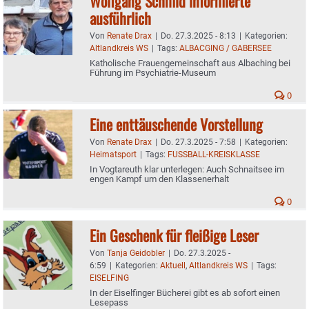
Wolfgang Schmid informierte
ausführlich
Von
Renate Drax
|
Do. 27.3.2025 - 8:13
|
Kategorien:
Altlandkreis WS
|
Tags:
ALBACGING / GABERSEE
Katholische Frauengemeinschaft aus Albaching bei
Führung im Psychiatrie-Museum
0
Eine enttäuschende Vorstellung
Von
Renate Drax
|
Do. 27.3.2025 - 7:58
|
Kategorien:
Heimatsport
|
Tags:
FUSSBALL-KREISKLASSE
In Vogtareuth klar unterlegen: Auch Schnaitsee im
engen Kampf um den Klassenerhalt
0
Ein Geschenk für fleißige Leser
Von
Tanja Geidobler
|
Do. 27.3.2025 -
6:59
|
Kategorien:
Aktuell
,
Altlandkreis WS
|
Tags:
EISELFING
In der Eiselfinger Bücherei gibt es ab sofort einen
Lesepass