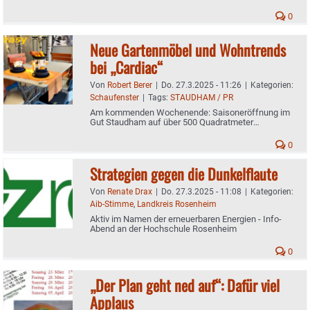
0
Neue Gartenmöbel und Wohntrends
bei „Cardiac“
Von
Robert Berer
|
Do. 27.3.2025 - 11:26
|
Kategorien:
Schaufenster
|
Tags:
STAUDHAM / PR
Am kommenden Wochenende: Saisoneröffnung im
Gut Staudham auf über 500 Quadratmeter
Ausstellungsfläche
0
Strategien gegen die Dunkelflaute
Von
Renate Drax
|
Do. 27.3.2025 - 11:08
|
Kategorien:
Aib-Stimme
,
Landkreis Rosenheim
Aktiv im Namen der erneuerbaren Energien - Info-
Abend an der Hochschule Rosenheim
0
„Der Plan geht ned auf“: Dafür viel
Applaus