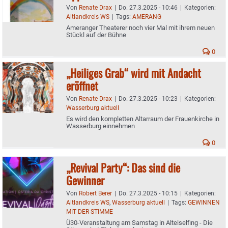
Von
Renate Drax
|
Do. 27.3.2025 - 10:46
|
Kategorien:
Altlandkreis WS
|
Tags:
AMERANG
Ameranger Theaterer noch vier Mal mit ihrem neuen
Stückl auf der Bühne
0
„Heiliges Grab“ wird mit Andacht
eröffnet
Von
Renate Drax
|
Do. 27.3.2025 - 10:23
|
Kategorien:
Wasserburg aktuell
Es wird den kompletten Altarraum der Frauenkirche in
Wasserburg einnehmen
0
„Revival Party“: Das sind die
Gewinner
Von
Robert Berer
|
Do. 27.3.2025 - 10:15
|
Kategorien:
Altlandkreis WS
,
Wasserburg aktuell
|
Tags:
GEWINNEN
MIT DER STIMME
Ü30-Veranstaltung am Samstag in Alteiselfing - Die