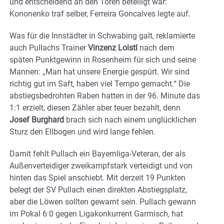
und entscheidend an den Toren beteiligt war:
Kononenko traf selber, Ferreira Goncalves legte auf.
Was für die Innstädter in Schwabing galt, reklamierte
auch Pullachs Trainer
Vinzenz Loistl
nach dem
späten Punktgewinn in Rosenheim für sich und seine
Mannen: „Man hat unsere Energie gespürt. Wir sind
richtig gut im Saft, haben viel Tempo gemacht.“ Die
abstiegsbedrohten Raben hatten in der 96. Minute das
1:1 erzielt, diesen Zähler aber teuer bezahlt, denn
Josef Burghard
brach sich nach einem unglücklichen
Sturz den Ellbogen und wird lange fehlen.
Damit fehlt Pullach ein Bayernliga-Veteran, der als
Außenverteidiger zweikampfstark verteidigt und von
hinten das Spiel anschiebt. Mit derzeit 19 Punkten
belegt der SV Pullach einen direkten Abstiegsplatz,
aber die Löwen sollten gewarnt sein. Pullach gewann
im Pokal 6:0 gegen Ligakonkurrent Garmisch, hat