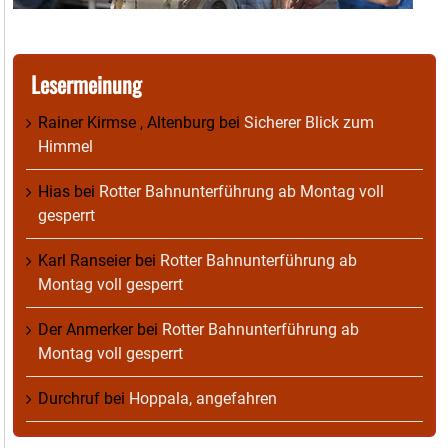
Lesermeinung
Rainer Kirmse , Altenburg
bei
Sicherer Blick zum
Himmel
Hias
bei
Rotter Bahnunterführung ab Montag voll
gesperrt
Karl Ranseier
bei
Rotter Bahnunterführung ab
Montag voll gesperrt
Der Anmerker
bei
Rotter Bahnunterführung ab
Montag voll gesperrt
Durchruf
bei
Hoppala, angefahren