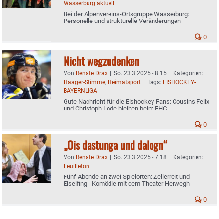
Wasserburg aktuell
Bei der Alpenvereins-Ortsgruppe Wasserburg:
Personelle und strukturelle Veränderungen
0
Nicht wegzudenken
Von
Renate Drax
|
So. 23.3.2025 - 8:15
|
Kategorien:
Haager-Stimme
,
Heimatsport
|
Tags:
EISHOCKEY-
BAYERNLIGA
Gute Nachricht für die Eishockey-Fans: Cousins Felix
und Christoph Lode bleiben beim EHC
0
„Ois dastunga und dalogn“
Von
Renate Drax
|
So. 23.3.2025 - 7:18
|
Kategorien:
Feuilleton
Fünf Abende an zwei Spielorten: Zellerreit und
Eiselfing - Komödie mit dem Theater Herwegh
0