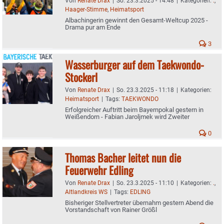
Von
Renate Drax
|
So. 23.3.2025 - 14:48
|
Kategorien:
.
,
Haager-Stimme
,
Heimatsport
Albachingerin gewinnt den Gesamt-Weltcup 2025 -
Drama pur am Ende
3
Wasserburger auf dem Taekwondo-
Stockerl
Von
Renate Drax
|
So. 23.3.2025 - 11:18
|
Kategorien:
Heimatsport
|
Tags:
TAEKWONDO
Erfolgreicher Auftritt beim Bayernpokal gestern in
Weißendorn - Fabian Jaroljmek wird Zweiter
0
Thomas Bacher leitet nun die
Feuerwehr Edling
Von
Renate Drax
|
So. 23.3.2025 - 11:10
|
Kategorien:
.
,
Altlandkreis WS
|
Tags:
EDLING
Bisheriger Stellvertreter übernahm gestern Abend die
Vorstandschaft von Rainer Größl