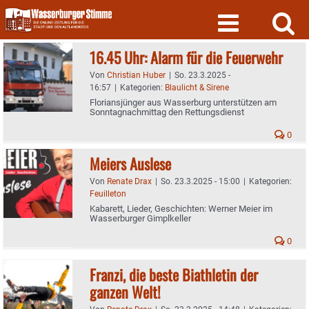
Skip
to
content
16.45 Uhr: Alarm für die Feuerwehr
Von
Christian Huber
|
So. 23.3.2025 -
16:57
|
Kategorien:
Blaulicht & Sirene
Floriansjünger aus Wasserburg unterstützen am
Sonntagnachmittag den Rettungsdienst
0
Meiers Auslese
Von
Renate Drax
|
So. 23.3.2025 - 15:00
|
Kategorien:
Feuilleton
Kabarett, Lieder, Geschichten: Werner Meier im
Wasserburger Gimplkeller
0
Franzi, die beste Biathletin der
ganzen Welt!