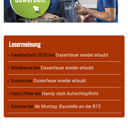
Lesermeinung
Gesellschaft 2026
bei
Daxenfeuer wieder erlaubt
Woidbauer
bei
Daxenfeuer wieder erlaubt
Sonnia
bei
Daxenfeuer wieder erlaubt
Heinz Peter
bei
Handy statt Aufsichtspflicht
Simone
bei
Ab Montag: Baustelle an der B15