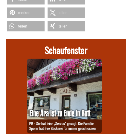
merken
teilen
teilen
teilen
Schaufenster