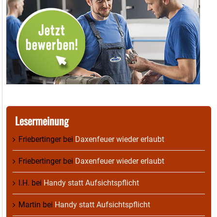
Lesermeinung
Friebertinger
bei
Daxenfeuer wieder erlaubt
Friebertinger
bei
Daxenfeuer wieder erlaubt
I.H.
bei
Handy statt Aufsichtspflicht
Martin
bei
Handy statt Aufsichtspflicht