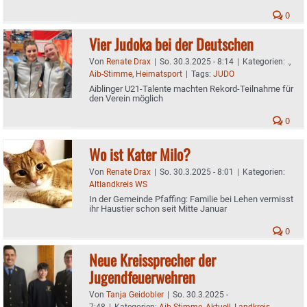
0
Vier Judoka bei der Deutschen
Von
Renate Drax
|
So. 30.3.2025 - 8:14
|
Kategorien:
.
,
Aib-Stimme
,
Heimatsport
|
Tags:
JUDO
Aiblinger U21-Talente machten Rekord-Teilnahme für
den Verein möglich
0
Wo ist Kater Milo?
Von
Renate Drax
|
So. 30.3.2025 - 8:01
|
Kategorien:
Altlandkreis WS
In der Gemeinde Pfaffing: Familie bei Lehen vermisst
ihr Haustier schon seit Mitte Januar
0
Neue Kreissprecher der
Jugendfeuerwehren
Von
Tanja Geidobler
|
So. 30.3.2025 -
7:48
|
Kategorien:
Aib-Stimme
,
Aktuell
,
Landkreis