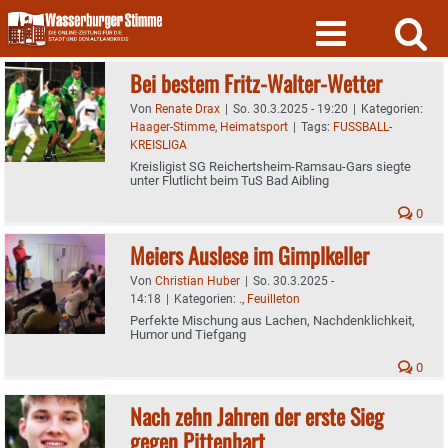
Skip
to
content
Bei bestem Fritz-Walter-Wetter
Von
Renate Drax
|
So. 30.3.2025 - 19:20
|
Kategorien:
Haager-Stimme
,
Heimatsport
|
Tags:
FUSSBALL-
KREISLIGA
Kreisligist SG Reichertsheim-Ramsau-Gars siegte
unter Flutlicht beim TuS Bad Aibling
0
Meiers Auslese im Gimplkeller
Von
Christian Huber
|
So. 30.3.2025 -
14:18
|
Kategorien:
.
,
Feuilleton
Perfekte Mischung aus Lachen, Nachdenklichkeit,
Humor und Tiefgang
0
Nach zehn Jahren der erste Sieg
gegen Pittenhart