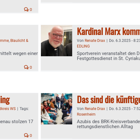
0
Kardinal Marx komm
timme
,
Blaulicht &
Von
Renate Drax
|
Do. 6.3.2025 - 8:2
EDLING
mittelt wegen einer
Sportverein veranstaltet den
Festgottesdienst in St. Cyriak
0
ing
Das sind die künftig
dkreis WS
|
Tags:
Von
Renate Drax
|
Do. 6.3.2025 - 7:5
Rosenheim
genau stolzen 17
Azubis des BRK-Kreisverbande
rettungsdienstlichen Alltag
0