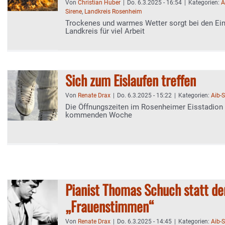
Von
Christian Huber
|
Do. 6.3.2025 - 16:54
|
Kategorien:
A
Sirene
,
Landkreis Rosenheim
Trockenes und warmes Wetter sorgt bei den Ein
Landkreis für viel Arbeit
Sich zum Eislaufen treffen
Von
Renate Drax
|
Do. 6.3.2025 - 15:22
|
Kategorien:
Aib-
Die Öffnungszeiten im Rosenheimer Eisstadion 
kommenden Woche
Pianist Thomas Schuch statt de
„Frauenstimmen“
Von
Renate Drax
|
Do. 6.3.2025 - 14:45
|
Kategorien:
Aib-