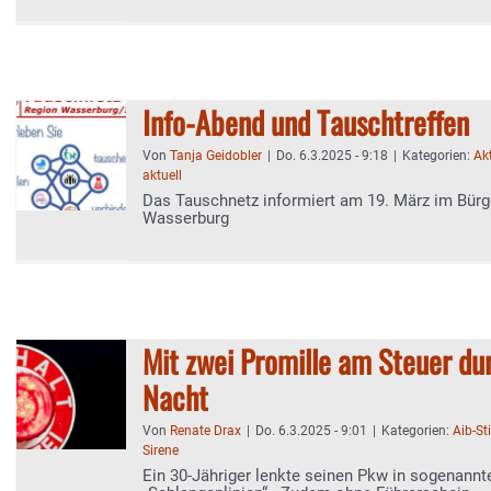
Info-Abend und Tauschtreffen
Von
Tanja Geidobler
|
Do. 6.3.2025 - 9:18
|
Kategorien:
Akt
aktuell
Das Tauschnetz informiert am 19. März im Bürg
Wasserburg
Mit zwei Promille am Steuer du
Nacht
Von
Renate Drax
|
Do. 6.3.2025 - 9:01
|
Kategorien:
Aib-S
Sirene
Ein 30-Jähriger lenkte seinen Pkw in sogenannt