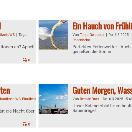
d
Ein Hauch von Frühl
dkreis WS
|
Tags:
Von
Tanja Geidobler
|
Do. 6.3.2025 -
Rosenheim
tionen an? Appell
Perfektes Ferienwetter - Auc
genießen die Sonne
0
lten
Guten Morgen, Wass
tlandkreis WS
,
Blaulicht
Von
Renate Drax
|
Do. 6.3.2025 - 5:4
Unser Kalenderblatt zum heuti
Bauernregel
ätt die Nacht über
0