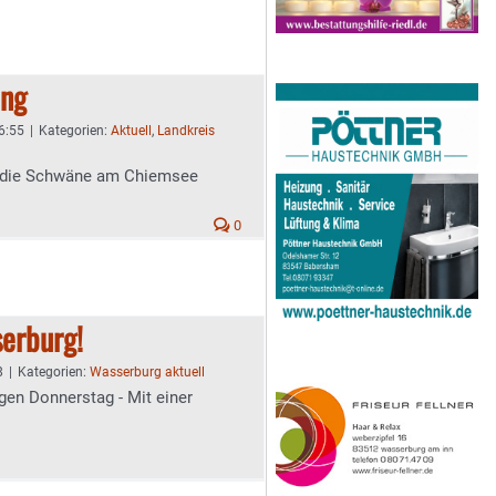
ing
 6:55
|
Kategorien:
Aktuell
,
Landkreis
h die Schwäne am Chiemsee
0
erburg!
8
|
Kategorien:
Wasserburg aktuell
gen Donnerstag - Mit einer