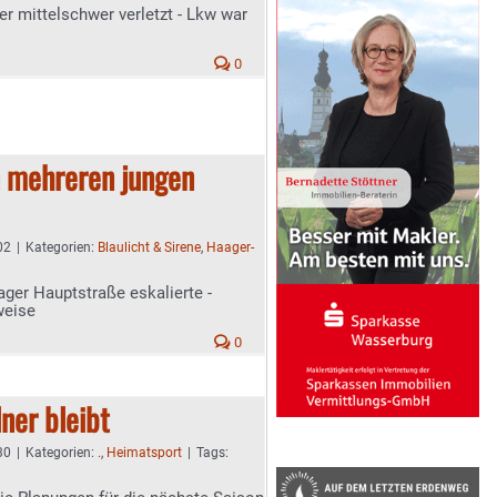
er mittelschwer verletzt - Lkw war
0
n mehreren jungen
02
|
Kategorien:
Blaulicht & Sirene
,
Haager-
ger Hauptstraße eskalierte -
weise
0
ner bleibt
30
|
Kategorien:
.
,
Heimatsport
|
Tags: