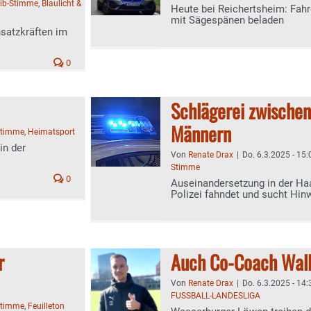
ib-Stimme
,
Blaulicht &
Heute bei Reichertsheim: Fahr
mit Sägespänen beladen
satzkräften im
0
Schlägerei zwische
Männern
Stimme
,
Heimatsport
in der
Von
Renate Drax
|
Do. 6.3.2025 - 15:
Stimme
0
Auseinandersetzung in der Haa
Polizei fahndet und sucht Hin
r
Auch Co-Coach Wall
Von
Renate Drax
|
Do. 6.3.2025 - 14:
FUSSBALL-LANDESLIGA
Stimme
,
Feuilleton