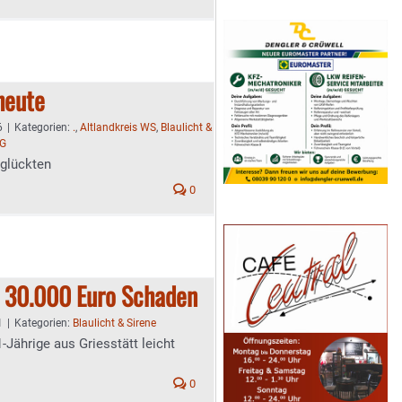
heute
6
|
Kategorien:
.
,
Altlandkreis WS
,
Blaulicht &
RG
glückten
0
: 30.000 Euro Schaden
1
|
Kategorien:
Blaulicht & Sirene
Jährige aus Griesstätt leicht
0