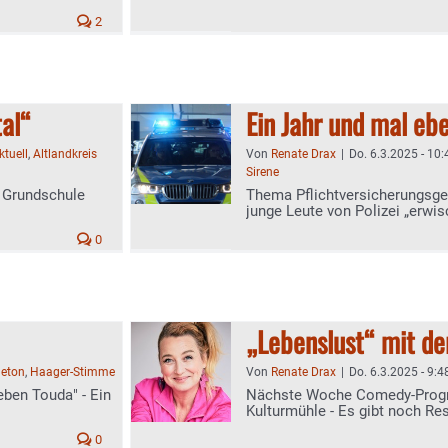
2
tal“
Ein Jahr und mal eb
ktuell
,
Altlandkreis
Von
Renate Drax
|
Do. 6.3.2025 - 10:
Sirene
 Grundschule
Thema Pflichtversicherungsgese
junge Leute von Polizei „erwis
0
„Lebenslust“ mit de
leton
,
Haager-Stimme
Von
Renate Drax
|
Do. 6.3.2025 - 9:4
eben Touda" - Ein
Nächste Woche Comedy-Progr
Kulturmühle - Es gibt noch Re
0