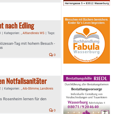
t nach Edling
3
|
Kategorien:
.
,
Altlandkreis WS
|
Tags:
 Diözesan-Tag mit hohem Besuch -
us
0
en Notfallsanitäter
2
|
Kategorien:
.
,
Aib-Stimme
,
Landkreis
s Rosenheim lernen für den
0