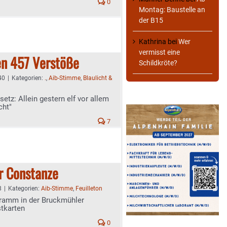
0
Montag: Baustelle an
der B15
Kathrina
bei
Wer
vermisst eine
en 457 Verstöße
Schildkröte?
40
|
Kategorien:
.
,
Aib-Stimme
,
Blaulicht &
tz: Allein gestern elf vor allem
cht"
7
r Constanze
8
|
Kategorien:
Aib-Stimme
,
Feuilleton
amm in der Bruckmühler
stkarten
0