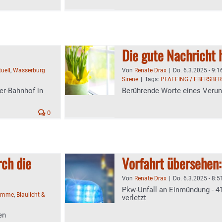
Die gute Nachricht 
uell
,
Wasserburg
Von
Renate Drax
|
Do. 6.3.2025 - 9:1
Sirene
|
Tags:
PFAFFING / EBERSBE
er-Bahnhof in
Berührende Worte eines Verun
0
rch die
Vorfahrt übersehen
Von
Renate Drax
|
Do. 6.3.2025 - 8:5
Pkw-Unfall an Einmündung - 41-
timme
,
Blaulicht &
verletzt
en