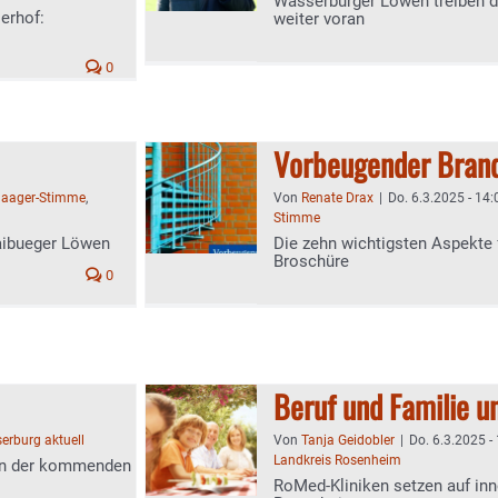
Wasserburger Löwen treiben d
erhof:
weiter voran
0
Vorbeugender Bran
aager-Stimme
,
Von
Renate Drax
|
Do. 6.3.2025 - 14:
Stimme
aibueger Löwen
Die zehn wichtigsten Aspekte 
Broschüre
0
Beruf und Familie u
erburg aktuell
Von
Tanja Geidobler
|
Do. 6.3.2025 -
Landkreis Rosenheim
 in der kommenden
RoMed-Kliniken setzen auf inn