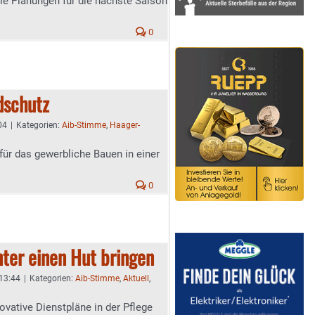
ie Planungen für die nächste Saison
0
dschutz
04
|
Kategorien:
Aib-Stimme
,
Haager-
für das gewerbliche Bauen in einer
0
nter einen Hut bringen
 13:44
|
Kategorien:
Aib-Stimme
,
Aktuell
,
ovative Dienstpläne in der Pflege