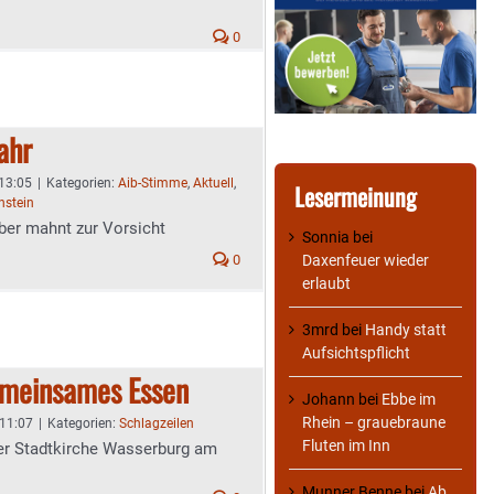
0
ahr
 13:05
|
Kategorien:
Aib-Stimme
,
Aktuell
,
Lesermeinung
nstein
ber mahnt zur Vorsicht
Sonnia
bei
Daxenfeuer wieder
0
erlaubt
3mrd
bei
Handy statt
Aufsichtspflicht
emeinsames Essen
Johann
bei
Ebbe im
Rhein – grauebraune
 11:07
|
Kategorien:
Schlagzeilen
Fluten im Inn
der Stadtkirche Wasserburg am
Munner Benne
bei
Ab