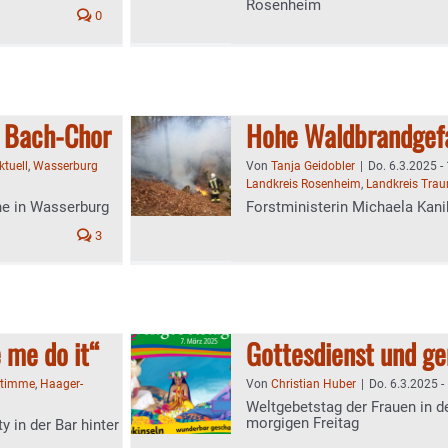
Rosenheim
0
m Bach-Chor
Hohe Waldbrandgef
ktuell
,
Wasserburg
Von
Tanja Geidobler
|
Do. 6.3.2025 -
Landkreis Rosenheim
,
Landkreis Trau
he in Wasserburg
Forstministerin Michaela Kani
3
 me do it“
Gottesdienst und g
Stimme
,
Haager-
Von
Christian Huber
|
Do. 6.3.2025 -
Weltgebetstag der Frauen in 
morgigen Freitag
 in der Bar hinter