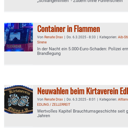
„Schlangenlinien“ - Zudem ohne Führerschein
Container in Flammen
Von
Renate Drax
|
Do. 6.3.2025 - 8:33
|
Kategorien:
Aib-S
Sirene
In der Nacht ein 5.000-Euro-Schaden: Polizei er
Brandlegung
Neuwahlen beim Kirtaverein Edl
Von
Renate Drax
|
Do. 6.3.2025 - 8:01
|
Kategorien:
Altlan
EDLING / ZELLERREIT
Wertvolles Kapitel Brauchtumsgeschichte seit 
Jahren