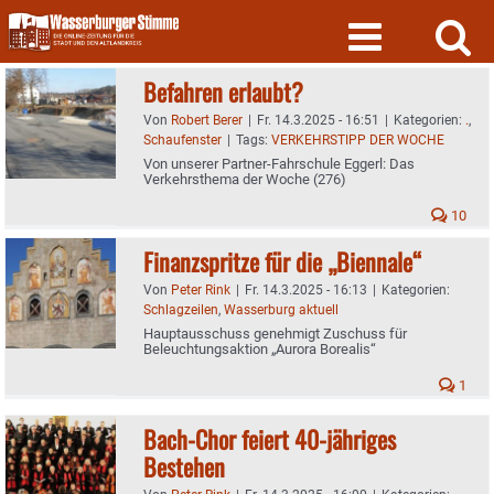
Skip
to
content
Befahren erlaubt?
Von
Robert Berer
|
Fr. 14.3.2025 - 16:51
|
Kategorien:
.
,
Schaufenster
|
Tags:
VERKEHRSTIPP DER WOCHE
Von unserer Partner-Fahrschule Eggerl: Das
Verkehrsthema der Woche (276)
10
Finanzspritze für die „Biennale“
Von
Peter Rink
|
Fr. 14.3.2025 - 16:13
|
Kategorien:
Schlagzeilen
,
Wasserburg aktuell
Hauptausschuss genehmigt Zuschuss für
Beleuchtungsaktion „Aurora Borealis“
1
Bach-Chor feiert 40-jähriges
Bestehen