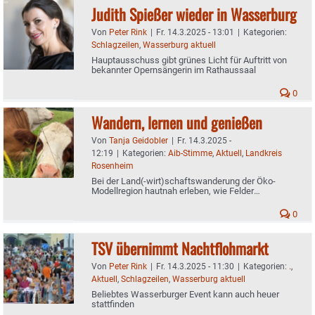
Judith Spießer wieder in Wasserburg
Von
Peter Rink
|
Fr. 14.3.2025 - 13:01
|
Kategorien:
Schlagzeilen
,
Wasserburg aktuell
Hauptausschuss gibt grünes Licht für Auftritt von
bekannter Opernsängerin im Rathaussaal
0
Wandern, lernen und genießen
Von
Tanja Geidobler
|
Fr. 14.3.2025 -
12:19
|
Kategorien:
Aib-Stimme
,
Aktuell
,
Landkreis
Rosenheim
Bei der Land(-wirt)schaftswanderung der Öko-
Modellregion hautnah erleben, wie Felder
bewirtschaftet werden
0
TSV übernimmt Nachtflohmarkt
Von
Peter Rink
|
Fr. 14.3.2025 - 11:30
|
Kategorien:
.
,
Aktuell
,
Schlagzeilen
,
Wasserburg aktuell
Beliebtes Wasserburger Event kann auch heuer
stattfinden