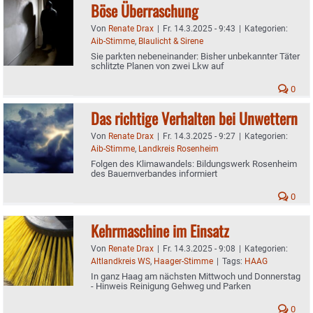
Böse Überraschung
Von
Renate Drax
|
Fr. 14.3.2025 - 9:43
|
Kategorien:
Aib-Stimme
,
Blaulicht & Sirene
Sie parkten nebeneinander: Bisher unbekannter Täter
schlitzte Planen von zwei Lkw auf
0
Das richtige Verhalten bei Unwettern
Von
Renate Drax
|
Fr. 14.3.2025 - 9:27
|
Kategorien:
Aib-Stimme
,
Landkreis Rosenheim
Folgen des Klimawandels: Bildungswerk Rosenheim
des Bauernverbandes informiert
0
Kehrmaschine im Einsatz
Von
Renate Drax
|
Fr. 14.3.2025 - 9:08
|
Kategorien:
Altlandkreis WS
,
Haager-Stimme
|
Tags:
HAAG
In ganz Haag am nächsten Mittwoch und Donnerstag
- Hinweis Reinigung Gehweg und Parken
0