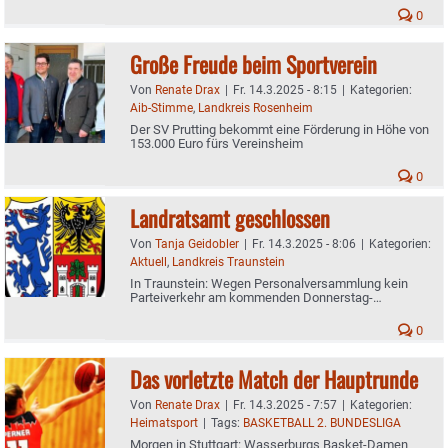
0
Große Freude beim Sportverein
Von
Renate Drax
|
Fr. 14.3.2025 - 8:15
|
Kategorien:
Aib-Stimme
,
Landkreis Rosenheim
Der SV Prutting bekommt eine Förderung in Höhe von
153.000 Euro fürs Vereinsheim
0
Landratsamt geschlossen
Von
Tanja Geidobler
|
Fr. 14.3.2025 - 8:06
|
Kategorien:
Aktuell
,
Landkreis Traunstein
In Traunstein: Wegen Personalversammlung kein
Parteiverkehr am kommenden Donnerstag-
Nachmittag
0
Das vorletzte Match der Hauptrunde
Von
Renate Drax
|
Fr. 14.3.2025 - 7:57
|
Kategorien:
Heimatsport
|
Tags:
BASKETBALL 2. BUNDESLIGA
Morgen in Stuttgart: Wasserburgs Basket-Damen