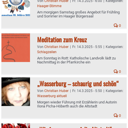
Von
Christian Huber
|
Fr. 14.3.2025 - 6:00
|
Kategorien:
Haager-Stimme
Am morgigen Samstag großes Angebot für Frühling
und Sommer im Haager Bürgersaal
0
Meditation zum Kreuz
Von
Christian Huber
|
Fr. 14.3.2025 - 5:55
|
Kategorien:
Schlagzeilen
Am Sonntag in Rott: Katholische Landvolk lädt zu
Nachmittag in der Pfarrkirche ein
0
„Wasserburg – schaurig und schön“
Von
Christian Huber
|
Fr. 14.3.2025 - 5:50
|
Kategorien:
Wasserburg aktuell
Morgen wieder Führung mit Erzählerin und Autorin
Ilona Picha-Höberth auch die Altstadt
0