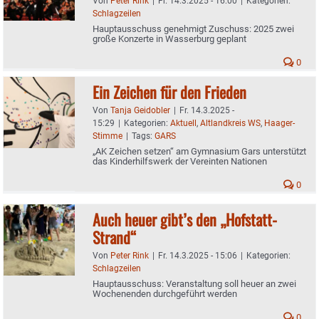
Von
Peter Rink
|
Fr. 14.3.2025 - 16:00
|
Kategorien:
Schlagzeilen
Hauptausschuss genehmigt Zuschuss: 2025 zwei
große Konzerte in Wasserburg geplant
0
Ein Zeichen für den Frieden
Von
Tanja Geidobler
|
Fr. 14.3.2025 -
15:29
|
Kategorien:
Aktuell
,
Altlandkreis WS
,
Haager-
Stimme
|
Tags:
GARS
„AK Zeichen setzen“ am Gymnasium Gars unterstützt
das Kinderhilfswerk der Vereinten Nationen
0
Auch heuer gibt’s den „Hofstatt-
Strand“
Von
Peter Rink
|
Fr. 14.3.2025 - 15:06
|
Kategorien:
Schlagzeilen
Hauptausschuss: Veranstaltung soll heuer an zwei
Wochenenden durchgeführt werden
0