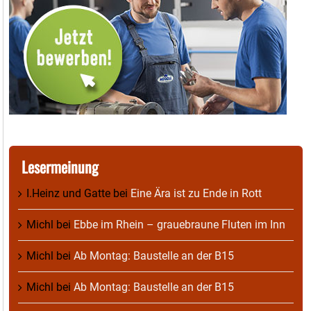
Lesermeinung
I.Heinz und Gatte
bei
Eine Ära ist zu Ende in Rott
Michl
bei
Ebbe im Rhein – grauebraune Fluten im Inn
Michl
bei
Ab Montag: Baustelle an der B15
Michl
bei
Ab Montag: Baustelle an der B15