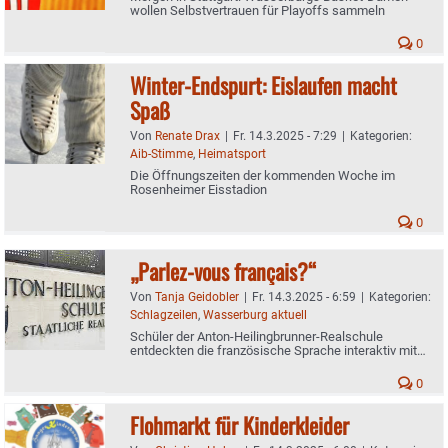
wollen Selbstvertrauen für Playoffs sammeln
0
Winter-Endspurt: Eislaufen macht
Spaß
Von
Renate Drax
|
Fr. 14.3.2025 - 7:29
|
Kategorien:
Aib-Stimme
,
Heimatsport
Die Öffnungszeiten der kommenden Woche im
Rosenheimer Eisstadion
0
„Parlez-vous français?“
Von
Tanja Geidobler
|
Fr. 14.3.2025 - 6:59
|
Kategorien:
Schlagzeilen
,
Wasserburg aktuell
Schüler der Anton-Heilingbrunner-Realschule
entdeckten die französische Sprache interaktiv mit
FranceMobil
0
Flohmarkt für Kinderkleider