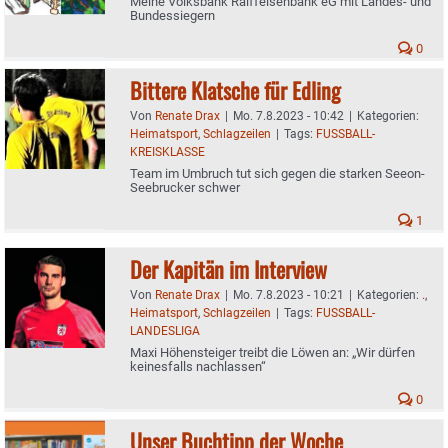
Meine Volksbank Raiffeisenbank eG mit Landes- und
Bundessiegern
0
Bittere Klatsche für Edling
Von
Renate Drax
|
Mo. 7.8.2023 - 10:42
|
Kategorien:
Heimatsport
,
Schlagzeilen
|
Tags:
FUSSBALL-
KREISKLASSE
Team im Umbruch tut sich gegen die starken Seeon-
Seebrucker schwer
1
Der Kapitän im Interview
Von
Renate Drax
|
Mo. 7.8.2023 - 10:21
|
Kategorien:
.
,
Heimatsport
,
Schlagzeilen
|
Tags:
FUSSBALL-
LANDESLIGA
Maxi Höhensteiger treibt die Löwen an: „Wir dürfen
keinesfalls nachlassen“
0
Unser Buchtipp der Woche