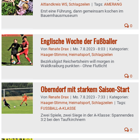
Altlandkreis WS
,
Schlagzeilen
|
Tags:
AMERANG
Erst eine Führung, dann gemeinsam kochen im
Bauernhausmuseum
0
Englische Woche der Fußballer
Von
Renate Drax
|
Mo. 7.8.2023 - 8:03
|
Kategorien:
Haager-Stimme
,
Heimatsport
,
Schlagzeilen
Bezirksligist Reichertsheim will morgen in
Waldkraiburg punkten - Ohne Flutlicht
0
Oberndorf mit starkem Saison-Start
Von
Renate Drax
|
Mo. 7.8.2023 - 7:33
|
Kategorien:
Haager-Stimme
,
Heimatsport
,
Schlagzeilen
|
Tags:
FUSSBALL-A-KLASSE
Zwei Spiele, zwei Siege in der A-Klasse: Spannendes
3:2 bei den Taufkirchnern
0