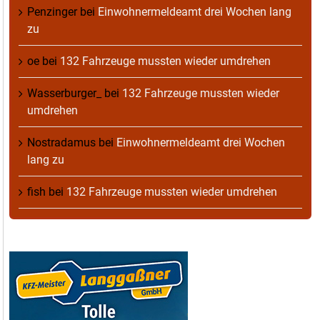
Penzinger
bei
Einwohnermeldeamt drei Wochen lang
zu
oe
bei
132 Fahrzeuge mussten wieder umdrehen
Wasserburger_
bei
132 Fahrzeuge mussten wieder
umdrehen
Nostradamus
bei
Einwohnermeldeamt drei Wochen
lang zu
fish
bei
132 Fahrzeuge mussten wieder umdrehen