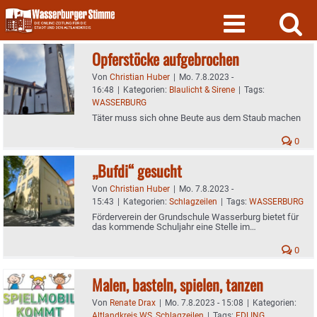
Skip
to
content
Opferstöcke aufgebrochen
Von
Christian Huber
|
Mo. 7.8.2023 -
16:48
|
Kategorien:
Blaulicht & Sirene
|
Tags:
WASSERBURG
Täter muss sich ohne Beute aus dem Staub machen
0
„Bufdi“ gesucht
Von
Christian Huber
|
Mo. 7.8.2023 -
15:43
|
Kategorien:
Schlagzeilen
|
Tags:
WASSERBURG
Förderverein der Grundschule Wasserburg bietet für
das kommende Schuljahr eine Stelle im
Bundesfreiwilligendienst an
0
Malen, basteln, spielen, tanzen
Von
Renate Drax
|
Mo. 7.8.2023 - 15:08
|
Kategorien:
Altlandkreis WS
,
Schlagzeilen
|
Tags:
EDLING