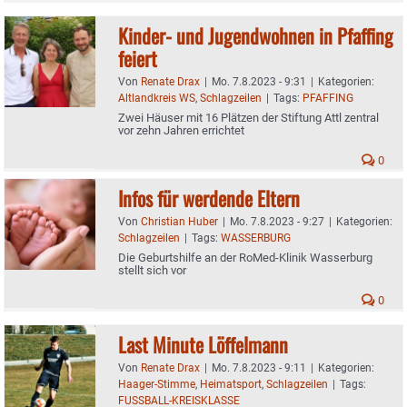
Kinder- und Jugendwohnen in Pfaffing
feiert
Von
Renate Drax
|
Mo. 7.8.2023 - 9:31
|
Kategorien:
Altlandkreis WS
,
Schlagzeilen
|
Tags:
PFAFFING
Zwei Häuser mit 16 Plätzen der Stiftung Attl zentral
vor zehn Jahren errichtet
0
Infos für werdende Eltern
Von
Christian Huber
|
Mo. 7.8.2023 - 9:27
|
Kategorien:
Schlagzeilen
|
Tags:
WASSERBURG
Die Geburtshilfe an der RoMed-Klinik Wasserburg
stellt sich vor
0
Last Minute Löffelmann
Von
Renate Drax
|
Mo. 7.8.2023 - 9:11
|
Kategorien:
Haager-Stimme
,
Heimatsport
,
Schlagzeilen
|
Tags:
FUSSBALL-KREISKLASSE