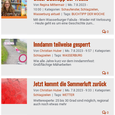
Von
Regina Mittermair
|
Mo. 7.8.2023 -
10:00
|
Kategorien:
Schaufenster
,
Schlagzeilen
,
Wasserburg aktuell
|
Tags:
BUCHTIPP DER WOCHE
Mit dem Wasserburger Fabula - Wieder mit Verlosung
- Heute geht es um eine Geschichte zum
Schulanfang
0
Inndamm teilweise gesperrt
Von
Christian Huber
|
Mo. 7.8.2023 - 9:57
|
Kategorien:
Schlagzeilen
|
Tags:
WASSERBURG
Wie alle Jahre kurz vor dem Inndammfest:
Großflächige Mäharbeiten
8
Jetzt kommt die Sommerluft zurück
Von
Christian Huber
|
Mo. 7.8.2023 - 9:33
|
Kategorien:
Schlagzeilen
|
Tags:
WETTER
Wetterexperte: 25 bis 30 Grad sind möglich, regional
auch noch etwas mehr
0