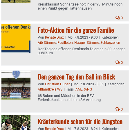
Kreisklassist Schnaitsee holt in der 93. Minute noch
einen Punkt gegen Tattenhausen
0
Foto-Aktion für die ganze Familie
Von
Renate Drax
|
Mo. 7.8.2023 - 9:00
|
Kategorien:
Aib-Stimme
,
Feuilleton
,
Haager-Stimme
,
Schlagzeilen
Der Tag des offenen Denkmals feiert sein 30-jähriges
Jubiläum
0
Den ganzen Tag den Ball im Blick
Von
Christian Huber
|
Mo. 7.8.2023 - 8:36
|
Kategorien:
Altlandkreis WS
|
Tags:
AMERANG
68 Buben und Mädchen in der BFV-
Ferienfußballschule beim SV Amerang
0
Kräuterkunde schon für die Jüngsten
Von
Renate Drax
|
Mo. 7.8.2023 - 8:24
|
Kategorien: