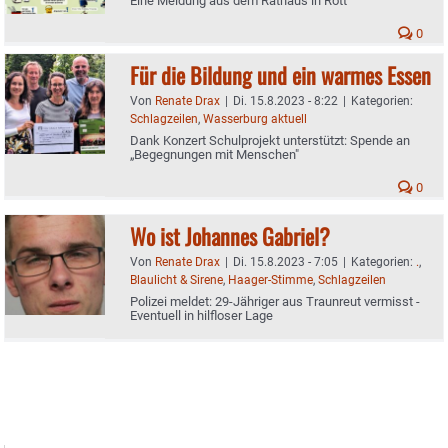
Eine Meldung aus dem Rathaus in Rott
0
Für die Bildung und ein warmes Essen
Von
Renate Drax
|
Di. 15.8.2023 - 8:22
|
Kategorien:
Schlagzeilen
,
Wasserburg aktuell
Dank Konzert Schulprojekt unterstützt: Spende an
„Begegnungen mit Menschen"
0
Wo ist Johannes Gabriel?
Von
Renate Drax
|
Di. 15.8.2023 - 7:05
|
Kategorien:
.
,
Blaulicht & Sirene
,
Haager-Stimme
,
Schlagzeilen
Polizei meldet: 29-Jähriger aus Traunreut vermisst -
Eventuell in hilfloser Lage