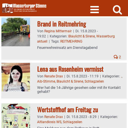
Skip
to
content
Brand in Reitmehring
Von
Regina Mittermair
|
Di. 15.8.2023 -
19:02
|
Kategorien:
Blaulicht & Sirene
,
Wasserburg
aktuell
|
Tags:
REITMEHRING
Feuerwehreinsatz am Dienstagabend
2
Lena aus Rosenheim vermisst
Von
Renate Drax
|
Di. 15.8.2023 - 11:19
|
Kategorien:
.
,
Aib-Stimme
,
Blaulicht & Sirene
,
Schlagzeilen
Wer hat die 14-Jährige gesehen oder mit ihr Kontakt
gehabt?
Wertstoffhof am Freitag zu
Von
Renate Drax
|
Di. 15.8.2023 - 8:29
|
Kategorien:
Altlandkreis WS
,
Schlagzeilen