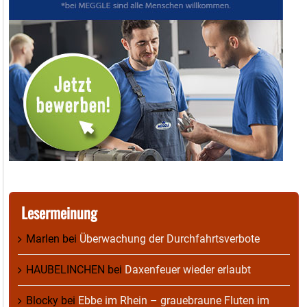
Lesermeinung
Marlen
bei
Überwachung der Durchfahrtsverbote
HAUBELINCHEN
bei
Daxenfeuer wieder erlaubt
Blocky
bei
Ebbe im Rhein – grauebraune Fluten im