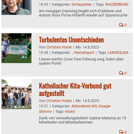
10:43
|
Kategorien:
Schlagzeilen
|
Tags:
WASSERBURG
Am morgigen Dienstag begibt sich Erzählerin und
Autorin Ilona Picha-Höberth wieder auf Spurensuche
0
Turbulentes Unentschieden
Von
Christian Huber
|
Mo. 14.8.2023 -
10:38
|
Kategorien:
.
,
Heimatsport
|
Tags:
LANDESLIGA
Löwen werfen Zwei-Tore-Führung weg, holen aber
späten Punkt
0
Katholischer Kita-Verbund gut
aufgestellt
Von
Christian Huber
|
Mo. 14.8.2023 -
10:31
|
Kategorien:
Altlandkreis WS
,
Haager-
Stimme
|
Tags:
HAAG
Dank von Verwaltungsleiterin Sabine Materna an 19
Mitarbeiter und Mitarbeiterinnen
0