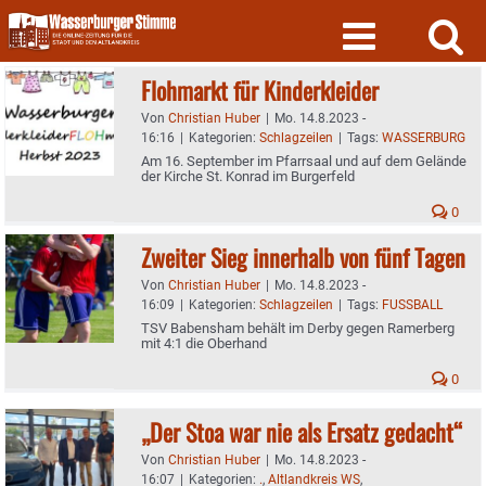
Skip
to
content
Flohmarkt für Kinderkleider
Von
Christian Huber
|
Mo. 14.8.2023 -
16:16
|
Kategorien:
Schlagzeilen
|
Tags:
WASSERBURG
Am 16. September im Pfarrsaal und auf dem Gelände
der Kirche St. Konrad im Burgerfeld
0
Zweiter Sieg innerhalb von fünf Tagen
Von
Christian Huber
|
Mo. 14.8.2023 -
16:09
|
Kategorien:
Schlagzeilen
|
Tags:
FUSSBALL
TSV Babensham behält im Derby gegen Ramerberg
mit 4:1 die Oberhand
0
„Der Stoa war nie als Ersatz gedacht“
Von
Christian Huber
|
Mo. 14.8.2023 -
16:07
|
Kategorien:
.
,
Altlandkreis WS
,