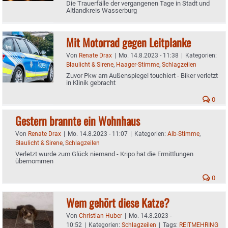
Die Trauerfälle der vergangenen Tage in Stadt und
Altlandkreis Wasserburg
Mit Motorrad gegen Leitplanke
Von
Renate Drax
|
Mo. 14.8.2023 - 11:38
|
Kategorien:
Blaulicht & Sirene
,
Haager-Stimme
,
Schlagzeilen
Zuvor Pkw am Außenspiegel touchiert - Biker verletzt
in Klinik gebracht
0
Gestern brannte ein Wohnhaus
Von
Renate Drax
|
Mo. 14.8.2023 - 11:07
|
Kategorien:
Aib-Stimme
,
Blaulicht & Sirene
,
Schlagzeilen
Verletzt wurde zum Glück niemand - Kripo hat die Ermittlungen
übernommen
0
Wem gehört diese Katze?
Von
Christian Huber
|
Mo. 14.8.2023 -
10:52
|
Kategorien:
Schlagzeilen
|
Tags:
REITMEHRING