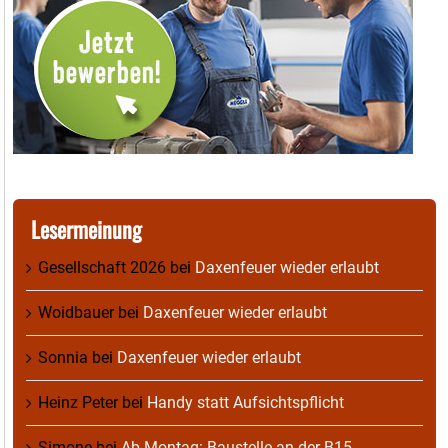
Lesermeinung
Gesellschaft 2026
bei
Daxenfeuer wieder erlaubt
Woidbauer
bei
Daxenfeuer wieder erlaubt
Sonnia
bei
Daxenfeuer wieder erlaubt
Heinz Peter
bei
Handy statt Aufsichtspflicht
Simone
bei
Ab Montag: Baustelle an der B15