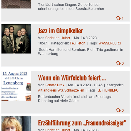
Tier läuft schon längere Zeit offenbar
orientierungslos in der Seestraße umher
1
Jazz im Gimplkeller
Von
Christian Huber
|
Mo. 14.8.2023 -
10:47
|
Kategorien:
Feuilleton
|
Tags:
WASSERBURG
Scott Hamilton und Bernhard Pichl-Trio gastieren in
Wasserburg
0
Wenn ein Würfelclub feiert …
Von
Renate Drax
|
Mo. 14.8.2023 - 10:45
|
Kategorien:
Altlandkreis WS
,
Schlagzeilen
|
Tags:
LETTENBERG
Rettenbacher Verein freut sich am Feiertags-
Dienstag auf viele Gäste
0
Erzählführung zum „Frauendreissiger“
Von
Christian Huber
|
Mo. 14.8.2023 -