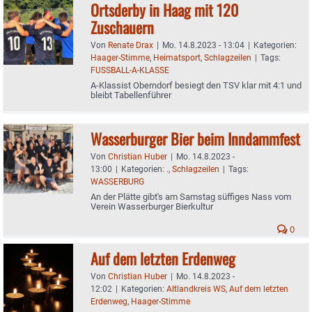
Ortsderby in Haag mit 120
Zuschauern
Von
Renate Drax
|
Mo. 14.8.2023 - 13:04
|
Kategorien:
Haager-Stimme
,
Heimatsport
,
Schlagzeilen
|
Tags:
FUSSBALL-A-KLASSE
A-Klassist Oberndorf besiegt den TSV klar mit 4:1 und
bleibt Tabellenführer
Wasserburger Bier beim Inndammfest
Von
Christian Huber
|
Mo. 14.8.2023 -
13:00
|
Kategorien:
.
,
Schlagzeilen
|
Tags:
WASSERBURG
An der Plätte gibt's am Samstag süffiges Nass vom
Verein Wasserburger Bierkultur
0
Auf dem letzten Erdenweg
Von
Christian Huber
|
Mo. 14.8.2023 -
12:02
|
Kategorien:
Altlandkreis WS
,
Auf dem letzten
Erdenweg
,
Haager-Stimme