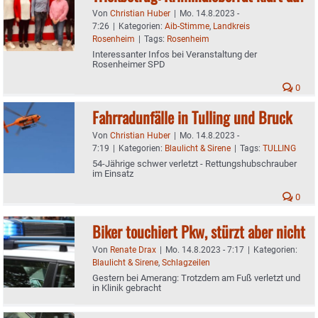
Von
Christian Huber
|
Mo. 14.8.2023 -
7:26
|
Kategorien:
Aib-Stimme
,
Landkreis
Rosenheim
|
Tags:
Rosenheim
Interessanter Infos bei Veranstaltung der
Rosenheimer SPD
0
Fahrradunfälle in Tulling und Bruck
Von
Christian Huber
|
Mo. 14.8.2023 -
7:19
|
Kategorien:
Blaulicht & Sirene
|
Tags:
TULLING
54-Jährige schwer verletzt - Rettungshubschrauber
im Einsatz
0
Biker touchiert Pkw, stürzt aber nicht
Von
Renate Drax
|
Mo. 14.8.2023 - 7:17
|
Kategorien:
Blaulicht & Sirene
,
Schlagzeilen
Gestern bei Amerang: Trotzdem am Fuß verletzt und
in Klinik gebracht