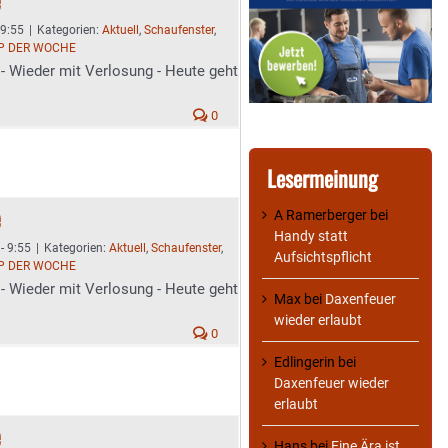
 9:55
|
Kategorien:
Aktuell
,
Schaufenster
,
P DER WOCHE
- Wieder mit Verlosung - Heute geht
0
Lesermeinung
e
A Ramerberger
bei
Handy statt
- 9:55
|
Kategorien:
Aktuell
,
Schaufenster
,
Aufsichtspflicht
P DER WOCHE
- Wieder mit Verlosung - Heute geht
Max
bei
Daxenfeuer
wieder erlaubt
0
Edlingerin
bei
Daxenfeuer wieder
erlaubt
e
Hans
bei
Eine Ära ist