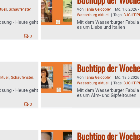
tuell
,
Schaufenster
,
Von
Tanja Geidobler
|
Mo. 1.6.2026 -
Wasserburg aktuell
|
Tags:
BUCHTIP
osung - Heute geht
Mit dem Wasserburger Fabula 
es um Liebe und Italien
0
Buchtipp der Woch
ktuell
,
Schaufenster
,
Von
Tanja Geidobler
|
Mo. 18.5.2026 
Wasserburg aktuell
|
Tags:
BUCHTIP
osung - Heute geht
Mit dem Wasserburger Fabula 
es um Alm- und Gipfeltouren
0
Buchtipp der Woch