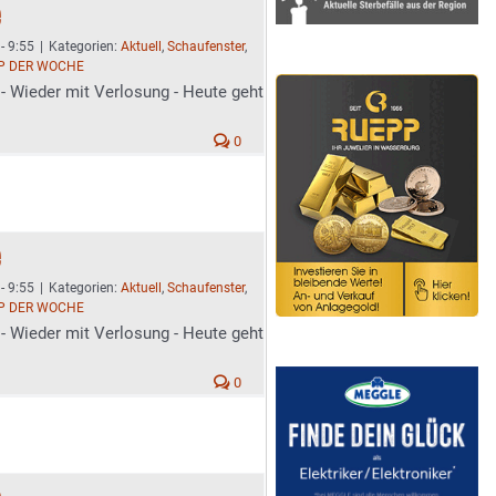
e
- 9:55
|
Kategorien:
Aktuell
,
Schaufenster
,
P DER WOCHE
- Wieder mit Verlosung - Heute geht
0
e
- 9:55
|
Kategorien:
Aktuell
,
Schaufenster
,
P DER WOCHE
- Wieder mit Verlosung - Heute geht
0
e