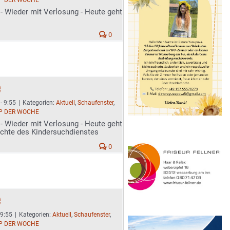
P DER WOCHE
- Wieder mit Verlosung - Heute geht
0
e
- 9:55
|
Kategorien:
Aktuell
,
Schaufenster
,
P DER WOCHE
- Wieder mit Verlosung - Heute geht
chte des Kindersuchdienstes
0
e
 9:55
|
Kategorien:
Aktuell
,
Schaufenster
,
P DER WOCHE