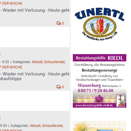
P DER WOCHE
- Wieder mit Verlosung - Heute geht
0
e
- 9:55
|
Kategorien:
Aktuell
,
Schaufenster
,
P DER WOCHE
- Wieder mit Verlosung - Heute geht
nkaufstipps
0
e
 9:55
|
Kategorien:
Aktuell
,
Schaufenster
,