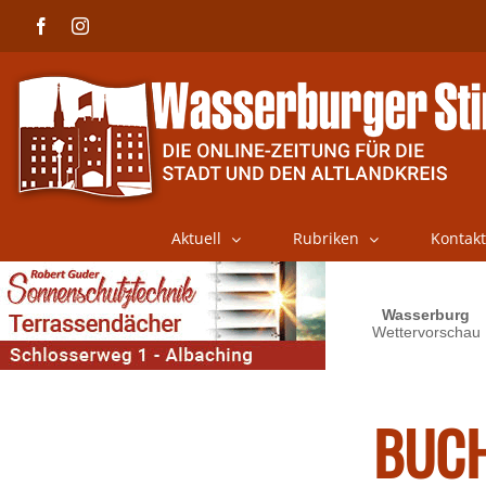
Skip
Facebook
Instagram
to
content
Aktuell
Rubriken
Kontakt
BUCH