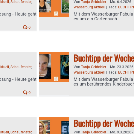
ktuell
,
Schaufenster
,
Von
Tanja Geidobler
|
Mo. 6.4.2026 -
Wasserburg aktuell
|
Tags:
BUCHTIP
osung - Heute geht
Mit dem Wasserburger Fabula 
es um ein Gartenbuch
0
Buchtipp der Woch
ktuell
,
Schaufenster
,
Von
Tanja Geidobler
|
Mo. 23.3.2026 
Wasserburg aktuell
|
Tags:
BUCHTIP
osung - Heute geht
Mit dem Wasserburger Fabula 
es um berührendes Kinderbuc
0
Buchtipp der Woch
ktuell
,
Schaufenster
,
Von
Tanja Geidobler
|
Mo. 9.3.2026 -