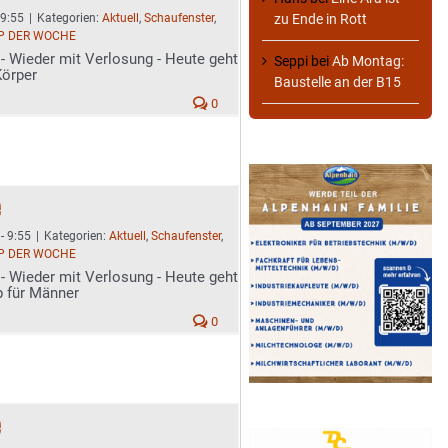
zu Ende in Rott
 9:55
|
Kategorien:
Aktuell
,
Schaufenster
,
P DER WOCHE
- Wieder mit Verlosung - Heute geht
Seppi
bei
Ab Montag:
örper
Baustelle an der B15
0
e
- 9:55
|
Kategorien:
Aktuell
,
Schaufenster
,
P DER WOCHE
- Wieder mit Verlosung - Heute geht
p für Männer
0
e