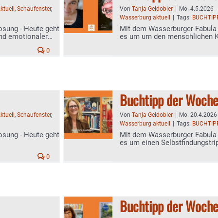
ktuell
,
Schaufenster
,
Von
Tanja Geidobler
|
Mo. 4.5.2026 -
Wasserburg aktuell
|
Tags:
BUCHTIP
osung - Heute geht
Mit dem Wasserburger Fabula 
nd emotionaler
es um um den menschlichen K
0
Buchtipp der Woch
ktuell
,
Schaufenster
,
Von
Tanja Geidobler
|
Mo. 20.4.2026 
Wasserburg aktuell
|
Tags:
BUCHTIP
osung - Heute geht
Mit dem Wasserburger Fabula 
es um einen Selbstfindungstri
0
Buchtipp der Woch