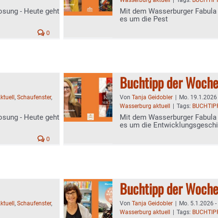
Wasserburg aktuell
|
Tags:
BUCHTIP
osung - Heute geht
Mit dem Wasserburger Fabula 
es um die Pest
0
Buchtipp der Woch
ktuell
,
Schaufenster
,
Von
Tanja Geidobler
|
Mo. 19.1.2026 
Wasserburg aktuell
|
Tags:
BUCHTIP
osung - Heute geht
Mit dem Wasserburger Fabula 
es um die Entwicklungsgeschi
0
Buchtipp der Woch
ktuell
,
Schaufenster
,
Von
Tanja Geidobler
|
Mo. 5.1.2026 -
Wasserburg aktuell
|
Tags:
BUCHTIP