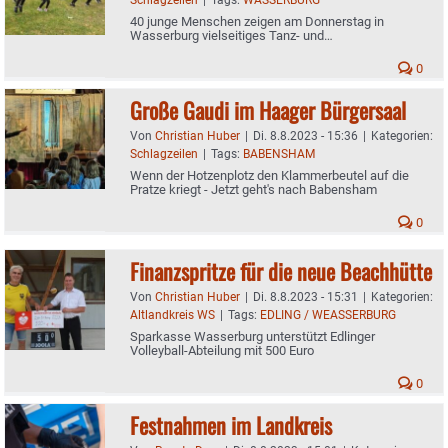
40 junge Menschen zeigen am Donnerstag in
Wasserburg vielseitiges Tanz- und
Pantomimeprogramm
0
Große Gaudi im Haager Bürgersaal
Von
Christian Huber
|
Di. 8.8.2023 - 15:36
|
Kategorien:
Schlagzeilen
|
Tags:
BABENSHAM
Wenn der Hotzenplotz den Klammerbeutel auf die
Pratze kriegt - Jetzt geht's nach Babensham
0
Finanzspritze für die neue Beachhütte
Von
Christian Huber
|
Di. 8.8.2023 - 15:31
|
Kategorien:
Altlandkreis WS
|
Tags:
EDLING / WEASSERBURG
Sparkasse Wasserburg unterstützt Edlinger
Volleyball-Abteilung mit 500 Euro
0
Festnahmen im Landkreis