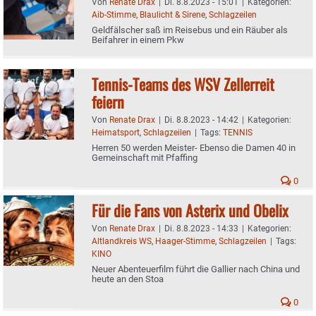
Von
Renate Drax
|
Di. 8.8.2023 - 15:01
|
Kategorien:
Aib-Stimme
,
Blaulicht & Sirene
,
Schlagzeilen
Geldfälscher saß im Reisebus und ein Räuber als
Beifahrer in einem Pkw
Tennis-Teams des WSV Zellerreit
feiern
Von
Renate Drax
|
Di. 8.8.2023 - 14:42
|
Kategorien:
Heimatsport
,
Schlagzeilen
|
Tags:
TENNIS
Herren 50 werden Meister- Ebenso die Damen 40 in
Gemeinschaft mit Pfaffing
0
Für die Fans von Asterix und Obelix
Von
Renate Drax
|
Di. 8.8.2023 - 14:33
|
Kategorien:
Altlandkreis WS
,
Haager-Stimme
,
Schlagzeilen
|
Tags:
KINO
Neuer Abenteuerfilm führt die Gallier nach China und
heute an den Stoa
0