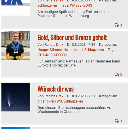
Von
Renate Drax
|
Di. 8.8.2023 - 7:51
|
Kategorien:
Schlagzeilen
|
Tags:
WASSERBURG
Am heutigen Spätnachmittag Treffen in den
Paulaner-Stuben in Wasserburg
0
Gold, Silber und Bronze geholt
Von
Renate Drax
|
Di. 8.8.2023 - 7:39
|
Kategorien:
.
,
Haager-Stimme
,
Heimatsport
,
Schlagzeilen
|
Tags:
STOCKSCHIESSEN
Für Deutschland: Ramsauer Fabian Neumaier beim
Euro-Grand-Prix der U16
0
Wünsch dir was
Von
Renate Drax
|
Di. 8.8.2023 - 7:21
|
Kategorien:
Altlandkreis WS
,
Schlagzeilen
Gemeinsam Sternschnuppen beobachten: Am
Wochenende in Oberreith
0