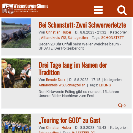
Skip
to
content
Bei Schonstett: Zwei Schwerverletzte
Von
Christian Huber
|
Di. 8.8.2023 - 21:32
|
Kategorien:
.
,
Altlandkreis WS
,
Schlagzeilen
|
Tags:
SCHONSTETT
Gegen 20 Uhr Unfall beim Weiler Weichselbaum -
UPDATE: Der Polizeibericht
Drei Tage lang im Namen der
Tradition
Von
Renate Drax
|
Di. 8.8.2023 - 17:15
|
Kategorien:
Altlandkreis WS
,
Schlagzeilen
|
Tags:
EDLING
Den Kirtaverein Edling gibt es nun seit 15 Jahren -
Unsere Bilder-Nachlese zum Fest
0
„Touring for GOD“ zu Gast
Von
Christian Huber
|
Di. 8.8.2023 - 15:43
|
Kategorien:
Schlagzeilen
|
Tags:
WASSERBURG