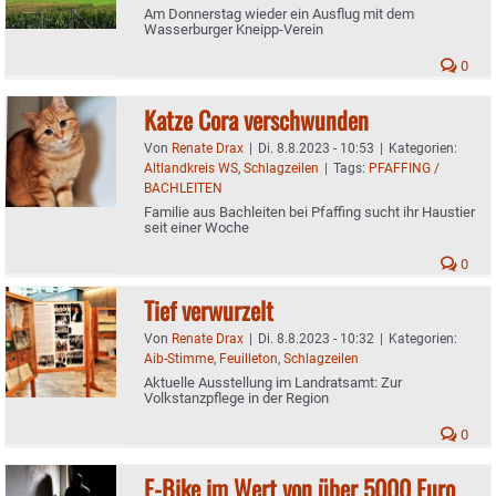
Am Donnerstag wieder ein Ausflug mit dem
Wasserburger Kneipp-Verein
0
Katze Cora verschwunden
Von
Renate Drax
|
Di. 8.8.2023 - 10:53
|
Kategorien:
Altlandkreis WS
,
Schlagzeilen
|
Tags:
PFAFFING /
BACHLEITEN
Familie aus Bachleiten bei Pfaffing sucht ihr Haustier
seit einer Woche
0
Tief verwurzelt
Von
Renate Drax
|
Di. 8.8.2023 - 10:32
|
Kategorien:
Aib-Stimme
,
Feuilleton
,
Schlagzeilen
Aktuelle Ausstellung im Landratsamt: Zur
Volkstanzpflege in der Region
0
E-Bike im Wert von über 5000 Euro