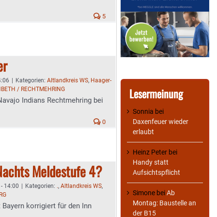
5
er
4:06
|
Kategorien:
Altlandkreis WS
,
Haager-
NBETH / RECHTMEHRING
Lesermeinung
Navajo Indians Rechtmehring bei
Sonnia
bei
Daxenfeuer wieder
0
erlaubt
Heinz Peter
bei
Handy statt
Nachts Meldestufe 4?
Aufsichtspflicht
- 14:00
|
Kategorien:
.
,
Altlandkreis WS
,
Simone
bei
Ab
RG
Montag: Baustelle an
ayern korrigiert für den Inn
der B15