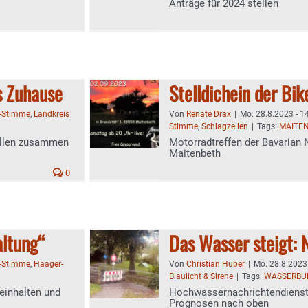
Anträge für 2024 stellen
s Zuhause
Stelldichein der Bik
-Stimme
,
Landkreis
Von
Renate Drax
|
Mo. 28.8.2023 - 1
Stimme
,
Schlagzeilen
|
Tags:
MAITE
ollen zusammen
Motorradtreffen der Bavarian 
Maitenbeth
0
altung“
Das Wasser steigt: 
-Stimme
,
Haager-
Von
Christian Huber
|
Mo. 28.8.2023 
Blaulicht & Sirene
|
Tags:
WASSERBU
 einhalten und
Hochwassernachrichtendienst B
Prognosen nach oben