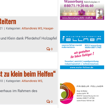
Reitern
:21
|
Kategorien:
Altlandkreis WS
,
Haager-
 und Klein dank Pferdehof Holzapfel
0
st zu klein beim Helfen“
:10
|
Kategorien:
Altlandkreis WS
,
ppnerhaus im Rahmen des
0