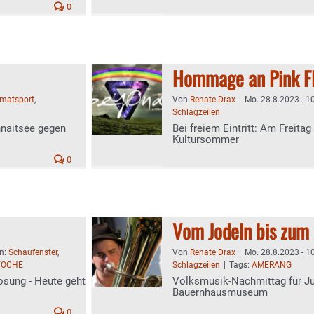
0
Hommage an Pink F
matsport
,
Von
Renate Drax
|
Mo. 28.8.2023 - 1
Schlagzeilen
hnaitsee gegen
Bei freiem Eintritt: Am Freitag
Kultursommer
0
Vom Jodeln bis zum
en:
Schaufenster
,
Von
Renate Drax
|
Mo. 28.8.2023 - 1
WOCHE
Schlagzeilen
|
Tags:
AMERANG
osung - Heute geht
Volksmusik-Nachmittag für J
Bauernhausmuseum
0