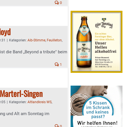
0
loyd
0:31
|
Kategorien:
Aib-Stimme
,
Feuilleton
,
 ist die Band „Beyond a tribute" beim
1
 Marterl-Singen
0:05
|
Kategorien:
Altlandkreis WS
,
ung und Alt am Sonntag im
0