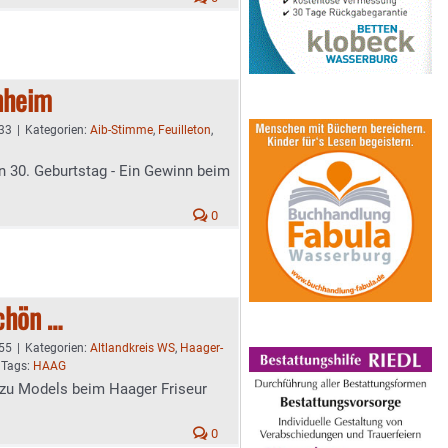
nheim
:33
|
Kategorien:
Aib-Stimme
,
Feuilleton
,
en 30. Geburtstag - Ein Gewinn beim
0
chön …
:55
|
Kategorien:
Altlandkreis WS
,
Haager-
Tags:
HAAG
 zu Models beim Haager Friseur
0