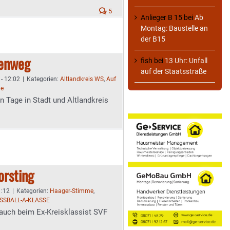
5
Anlieger B 15
bei
Ab
Montag: Baustelle an
der B15
denweg
fish
bei
13 Uhr: Unfall
auf der Staatsstraße
- 12:02
|
Kategorien:
Altlandkreis WS
,
Auf
me
n Tage in Stadt und Altlandkreis
orsting
1:12
|
Kategorien:
Haager-Stimme
,
SSBALL-A-KLASSE
t auch beim Ex-Kreisklassist SVF