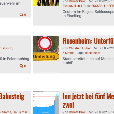
Von
Renate Drax
|
Mo. 28.8.2023 - 1
euerwehr im
Schlagzeilen
|
Tags:
FUSSBALL-KREI
Gestern im Regen: Schlussspu
0
in Eiselfing
Rosenheim: Unterfü
matsport
,
Von
Christian Huber
|
Mo. 28.8.2023 
& Sirene
|
Tags:
Rosenheim
:0 in Feldmoching
Stadt bereitet sich auf Meldes
stabil"
0
 Bahnsteig
Inn jetzt bei fünf M
zwei
-Stimme
,
Blaulicht &
Von
Renate Drax
|
Mo. 28.8.2023 - 1