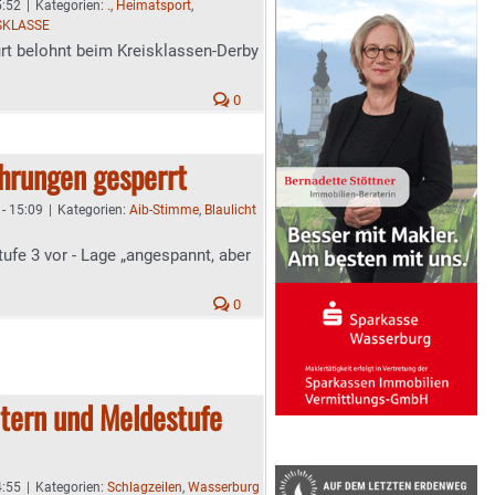
5:52
|
Kategorien:
.
,
Heimatsport
,
SKLASSE
rt belohnt beim Kreisklassen-Derby
0
hrungen gesperrt
- 15:09
|
Kategorien:
Aib-Stimme
,
Blaulicht
tufe 3 vor - Lage „angespannt, aber
0
etern und Meldestufe
4:55
|
Kategorien:
Schlagzeilen
,
Wasserburg