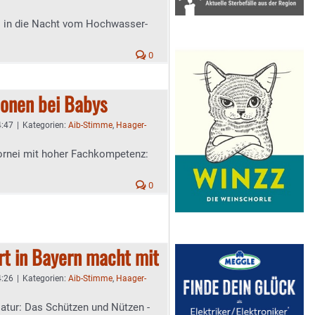
s in die Nacht vom Hochwasser-
0
ionen bei Babys
4:47
|
Kategorien:
Aib-Stimme
,
Haager-
iornei mit hoher Fachkompetenz:
0
rt in Bayern macht mit
4:26
|
Kategorien:
Aib-Stimme
,
Haager-
tur: Das Schützen und Nützen -