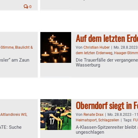
0
Auf dem letzten Er
-Stimme
,
Blaulicht &
Von
Christian Huber
|
Mo. 28.8.2023 
dem letzten Erdenweg
,
Haager-Stim
esler“ am Zaun
Die Trauerfälle der vergangene
Wasserburg
Oberndorf siegt in F
:
Altlandkreis WS
,
Von
Renate Drax
|
Mo. 28.8.2023 - 1
Heimatsport
,
Schlagzeilen
|
Tags:
FU
ATE: Suche
A-Klassen-Spitzenreiter bleib
ungeschlagen