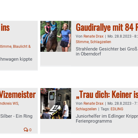
ins
Gaudirallye mit 84 
Von
Renate Drax
|
Mo. 28.8.2023 - 8
Stimme
,
Schlagzeilen
Stimme
,
Blaulicht &
Strahlende Gesichter bei Groß
in Oberndorf
ohnwagen kippte
Vizemeister
„Trau dich: Keiner i
andkreis WS
,
Von
Renate Drax
|
Mo. 28.8.2023 - 7
Schlagzeilen
|
Tags:
EDLING
Silber - Ein Ring
Juniorhelfer im Edlinger Kri
Ferienprogramms
0