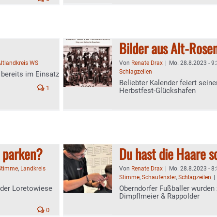
Bilder aus Alt-Rose
ltlandkreis WS
Von
Renate Drax
|
Mo. 28.8.2023 - 9
Schlagzeilen
bereits im Einsatz
Beliebter Kalender feiert sein
1
Herbstfest-Glückshafen
s parken?
Du hast die Haare s
Stimme
,
Landkreis
Von
Renate Drax
|
Mo. 28.8.2023 - 8
Stimme
,
Schaufenster
,
Schlagzeilen
|
 der Loretowiese
Oberndorfer Fußballer wurden
Dimpflmeier & Rappolder
0