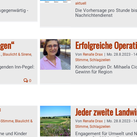
aktuell
sgegenwärtig -
Die Vorhersage pro Stunde bi
Nachrichtendienst
ngen“
Erfolgreiche Operat
:
.
,
Blaulicht & Sirene
,
Von
Renate Drax
|
Mo. 28.8.2023 - 1
Stimme
,
Schlagzeilen
enden Inn-Pegel:
Kinderchirurgin Dr. Mihaela C
Gewinn für Region
0
f
Jeder zweite Landwi
-Stimme
,
Blaulicht &
Von
Renate Drax
|
Mo. 28.8.2023 - 1
Stimme
,
Schlagzeilen
ne und Kinder
Engagement für Umwelt und Na