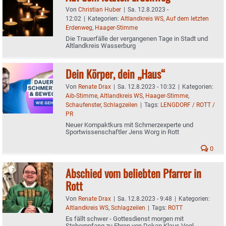
Von
Christian Huber
|
Sa. 12.8.2023 -
12:02
|
Kategorien:
Altlandkreis WS
,
Auf dem letzten
Erdenweg
,
Haager-Stimme
Die Trauerfälle der vergangenen Tage in Stadt und
Altlandkreis Wasserburg
Dein Körper, dein „Haus“
Von
Renate Drax
|
Sa. 12.8.2023 - 10:32
|
Kategorien:
Aib-Stimme
,
Altlandkreis WS
,
Haager-Stimme
,
Schaufenster
,
Schlagzeilen
|
Tags:
LENGDORF / ROTT /
PR
Neuer Kompaktkurs mit Schmerzexperte und
Sportwissenschaftler Jens Worg in Rott
0
Abschied vom beliebten Pfarrer in
Rott
Von
Renate Drax
|
Sa. 12.8.2023 - 9:48
|
Kategorien:
Altlandkreis WS
,
Schlagzeilen
|
Tags:
ROTT
Es fällt schwer - Gottesdienst morgen mit
Stehempfang zu Ehren von Dekan Klaus Vogl