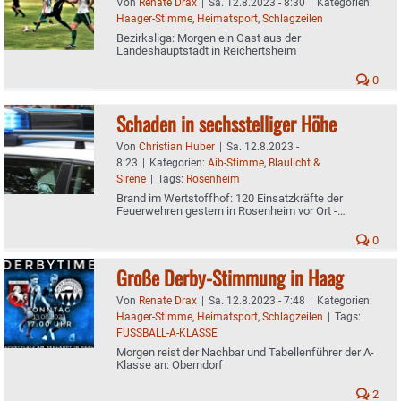
Von
Renate Drax
|
Sa. 12.8.2023 - 8:30
|
Kategorien:
Haager-Stimme
,
Heimatsport
,
Schlagzeilen
Bezirksliga: Morgen ein Gast aus der
Landeshauptstadt in Reichertsheim
0
Schaden in sechsstelliger Höhe
Von
Christian Huber
|
Sa. 12.8.2023 -
8:23
|
Kategorien:
Aib-Stimme
,
Blaulicht &
Sirene
|
Tags:
Rosenheim
Brand im Wertstoffhof: 120 Einsatzkräfte der
Feuerwehren gestern in Rosenheim vor Ort -
Zugverkehr unterbrochen
0
Große Derby-Stimmung in Haag
Von
Renate Drax
|
Sa. 12.8.2023 - 7:48
|
Kategorien:
Haager-Stimme
,
Heimatsport
,
Schlagzeilen
|
Tags:
FUSSBALL-A-KLASSE
Morgen reist der Nachbar und Tabellenführer der A-
Klasse an: Oberndorf
2