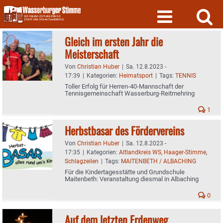
Skip
to
content
Gleich im ersten Jahr die
Meisterschaft
Von
Christian Huber
|
Sa. 12.8.2023 -
17:39
|
Kategorien:
Heimatsport
|
Tags:
TENNIS
Toller Erfolg für Herren-40-Mannschaft der
Tennisgemeinschaft Wasserburg-Reitmehring
1
Herbstbasar des Fördervereins
Von
Christian Huber
|
Sa. 12.8.2023 -
17:35
|
Kategorien:
Altlandkreis WS
,
Haager-Stimme
,
Schlagzeilen
|
Tags:
MAITENBETH / ALBACHING
Für die Kindertagesstätte und Grundschule
Maitenbeth: Veranstaltung diesmal in Albaching
0
Auf dem letzten Erdenweg