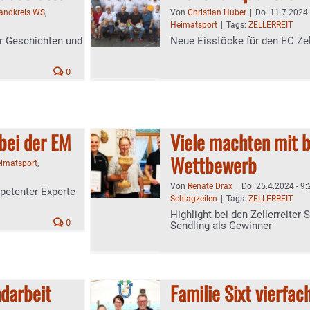
landkreis WS
,
Von
Christian Huber
|
Do. 11.7.2024 
Heimatsport
|
Tags:
ZELLERREIT
er Geschichten und
Neue Eisstöcke für den EC Zel
0
bei der EM
Viele machten mit 
Wettbewerb
imatsport
,
Von
Renate Drax
|
Do. 25.4.2024 - 9:
mpetenter Experte
Schlagzeilen
|
Tags:
ZELLERREIT
Highlight bei den Zellerreiter
0
Sendling als Gewinner
ndarbeit
Familie Sixt vierfac