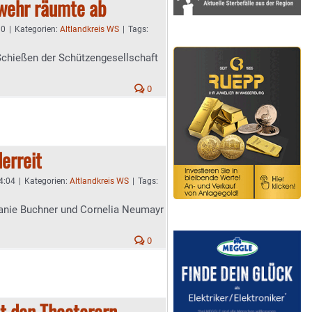
wehr räumte ab
30
|
Kategorien:
Altlandkreis WS
|
Tags:
chießen der Schützengesellschaft
0
erreit
4:04
|
Kategorien:
Altlandkreis WS
|
Tags:
lanie Buchner und Cornelia Neumayr
0
t den Theaterern