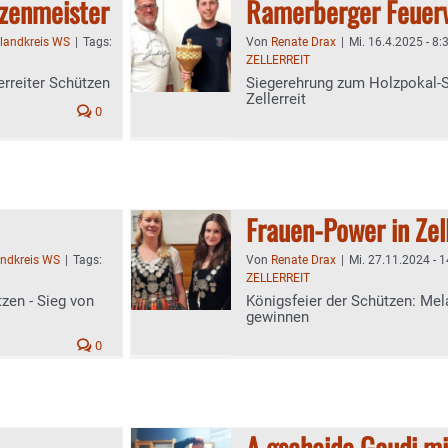
tzenmeister
Ramerberger Feuer
tlandkreis WS
|
Tags:
Von
Renate Drax
|
Mi. 16.4.2025 - 8:
ZELLERREIT
erreiter Schützen
Siegerehrung zum Holzpokal-S
Zellerreit
0
Frauen-Power in Zell
andkreis WS
|
Tags:
Von
Renate Drax
|
Mi. 27.11.2024 - 1
ZELLERREIT
tzen - Sieg von
Königsfeier der Schützen: Me
gewinnen
0
A gscheide Gaudi mi