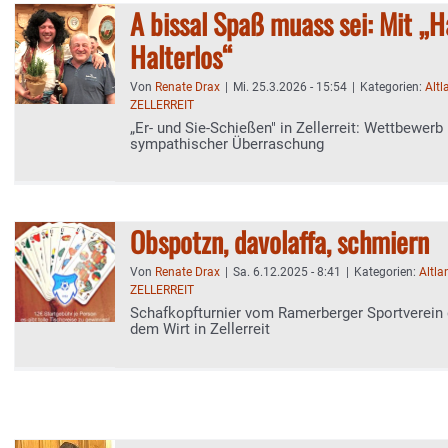
A bissal Spaß muass sei: Mit „
Halterlos“
Von
Renate Drax
|
Mi. 25.3.2026 - 15:54
|
Kategorien:
Altl
ZELLERREIT
„Er- und Sie-Schießen" in Zellerreit: Wettbewerb
sympathischer Überraschung
Obspotzn, davolaffa, schmiern
Von
Renate Drax
|
Sa. 6.12.2025 - 8:41
|
Kategorien:
Altla
ZELLERREIT
Schafkopfturnier vom Ramerberger Sportverei
dem Wirt in Zellerreit