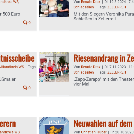
andkreis WS
,
Von
Renate Drax
|
Di. 19.3.2024 - 7:
Schlagzeilen
|
Tags:
ZELLERREIT
er 500 Euro
Mit den Siegern Veronika Purai
Schießen in Zellerreit
0
htnisscheibe
Riesenandrang in Ze
Altlandkreis WS
|
Tags:
Von
Renate Drax
|
Di. 7.11.2023 - 11
Schlagzeilen
|
Tags:
ZELLERREIT
Süßmaier
„Zapp-Zarapp" mit den Theate
vier Mal
0
erern
Neuwahlen auf dem
landkreis WS
,
Von
Christian Huber
|
Fr. 20.10.2023