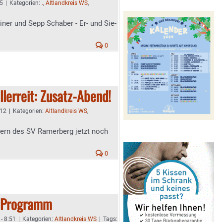
45
|
Kategorien:
.
,
Altlandkreis WS
,
ner und Sepp Schaber - Er- und Sie-
0
llerreit: Zusatz-Abend!
:12
|
Kategorien:
Altlandkreis WS
,
rern des SV Ramerberg jetzt noch
0
 Programm
 - 8:51
|
Kategorien:
Altlandkreis WS
|
Tags: