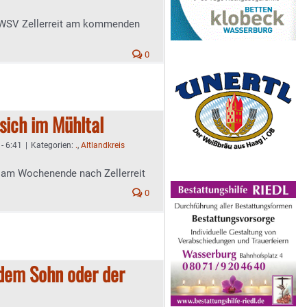
 WSV Zellerreit am kommenden
0
sich im Mühltal
- 6:41
|
Kategorien:
.
,
Altlandkreis
 am Wochenende nach Zellerreit
0
dem Sohn oder der