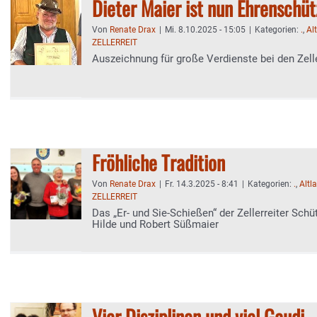
Dieter Maier ist nun Ehrenschü
Von
Renate Drax
|
Mi. 8.10.2025 - 15:05
|
Kategorien:
.
,
Al
ZELLERREIT
Auszeichnung für große Verdienste bei den Zell
Fröhliche Tradition
Von
Renate Drax
|
Fr. 14.3.2025 - 8:41
|
Kategorien:
.
,
Altl
ZELLERREIT
Das „Er- und Sie-Schießen“ der Zellerreiter Schü
Hilde und Robert Süßmaier
Vier Disziplinen und viel Gaudi