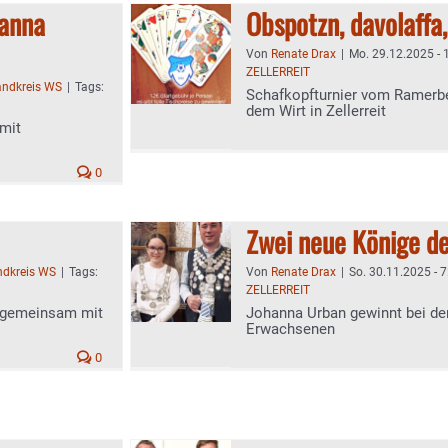
Hanna
Obspotzn, davolaffa
Von
Renate Drax
|
Mo. 29.12.2025 - 
ZELLERREIT
andkreis WS
|
Tags:
Schafkopfturnier vom Ramerb
dem Wirt in Zellerreit
 mit
0
Zwei neue Könige de
ndkreis WS
|
Tags:
Von
Renate Drax
|
So. 30.11.2025 - 7
ZELLERREIT
n gemeinsam mit
Johanna Urban gewinnt bei der
Erwachsenen
0