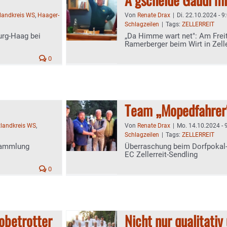
tlandkreis WS
,
Haager-
Von
Renate Drax
|
Di. 22.10.2024 - 9
Schlagzeilen
|
Tags:
ZELLERREIT
urg-Haag bei
„Da Himme wart net": Am Freit
Ramerberger beim Wirt in Zelle
0
Team „Mopedfahrer“
tlandkreis WS
,
Von
Renate Drax
|
Mo. 14.10.2024 - 
Schlagzeilen
|
Tags:
ZELLERREIT
rsammlung
Überraschung beim Dorfpokal
EC Zellerreit-Sendling
0
lobetrotter
Nicht nur qualitati