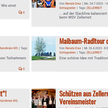
Von
Renate Drax
|
Mo. 24.7.2023 - 1
 Wie einst
Schlagzeilen
|
Tags:
ZELLERREIT
0
... auf der Slackline balancie
beim WSV Zellerreit
Maibaum-Radltour d
tlandkreis WS
|
Tags:
Von
Renate Drax
|
Mi. 26.4.2023 - 8:
Schlagzeilen
|
Tags:
ZELLERREIT
vier Teilnehmern
Eine schöne Idee mit Traditio
0
t“!
Schützen aus Zeller
Vereinsmeister
tlandkreis WS
,