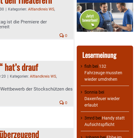
:00
|
Kategorien:
Altlandkreis WS
,
ag ist die Premiere der
rreit
0
Lesermeinung
 hat’s drauf
fish
bei
132
Fahrzeuge mussten
9:20
|
Kategorien:
Altlandkreis WS
,
wieder umdrehen
-Wettbewerb der Stockschützen des
Sonnia
bei
Daxenfeuer wieder
0
erlaubt
3mrd
bei
Handy statt
Aufsichtspflicht
v überzeugend
Johann
bei
Ebbe im