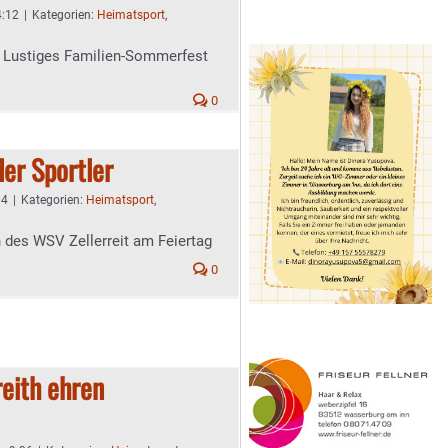
4:12
|
Kategorien:
Heimatsport
,
rt: Lustiges Familien-Sommerfest
0
er Sportler
04
|
Kategorien:
Heimatsport
,
n des WSV Zellerreit am Feiertag
0
reith ehren