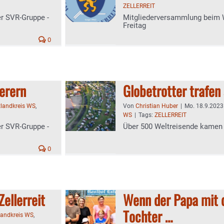
ZELLERREIT
er SVR-Gruppe -
Mitgliederversammlung beim
Freitag
0
erern
Globetrotter trafen 
tlandkreis WS
,
Von
Christian Huber
|
Mo. 18.9.2023 
WS
|
Tags:
ZELLERREIT
er SVR-Gruppe -
Über 500 Weltreisende kamen
0
Zellerreit
Wenn der Papa mit 
Tochter …
landkreis WS
,