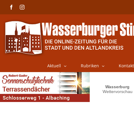
Skip
Facebook
Instagram
to
content
Aktuell
Rubriken
Kontakt