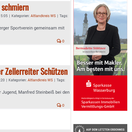
, schmiern
15:05
|
Kategorien:
Altlandkreis WS
|
Tags:
erger Sportverein gemeinsam mit
0
r Zellerreiter Schützen
:20
|
Kategorien:
Altlandkreis WS
|
Tags:
 Jugend, Manfred Steinbeiß bei den
0