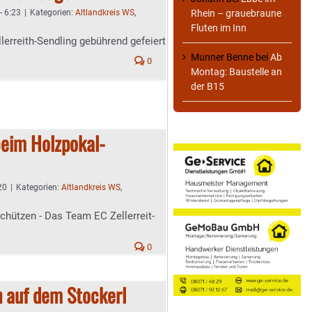
Rhein – grauebraune
- 6:23
|
Kategorien:
Altlandkreis WS
,
Fluten im Inn
lerreith-Sendling gebührend gefeiert
Munner Benne
bei
Ab
0
Montag: Baustelle an
der B15
beim Holzpokal-
20
|
Kategorien:
Altlandkreis WS
,
 Schützen - Das Team EC Zellerreit-
0
h auf dem Stockerl