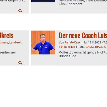
ienst gegen 0.15
Mehrere Unfälle, viele Beteilig
Klinik gebracht
0
dkreis
Der neue Coach Luis
Stimme
,
Landkreis
Von
Renate Drax
|
Sa. 19.8.2023 - 7:
Schlagzeilen
|
Tags:
BASKETBALL 2.
osenheimer
Voller Zuversicht geht's Richt
Bundesliga
0