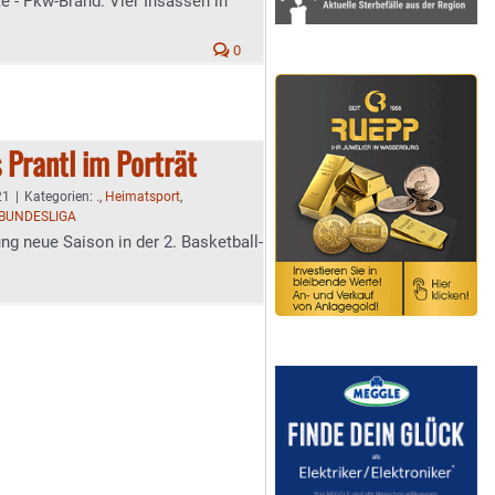
te - Pkw-Brand: Vier Insassen in
0
 Prantl im Porträt
21
|
Kategorien:
.
,
Heimatsport
,
 BUNDESLIGA
ung neue Saison in der 2. Basketball-