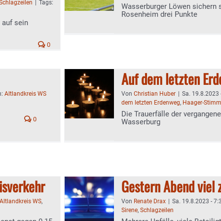
Schlagzeilen
|
Tags:
Wasserburger Löwen sichern s
Rosenheim drei Punkte
 auf sein
0
Auf dem letzten Er
n:
Altlandkreis WS
Von
Christian Huber
|
Sa. 19.8.2023 
dem letzten Erdenweg
,
Haager-Stim
Die Trauerfälle der vergangene
0
Wasserburg
isverkehr
Gestern Abend viel z
Altlandkreis WS
,
Von
Renate Drax
|
Sa. 19.8.2023 - 7:
Sirene
,
Schlagzeilen