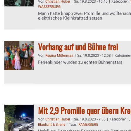
Von
Christian Huber
|
Sa. 19.8.2023 - 16:45
|
Kategorien:
WASSERBURG
Mann hatte knapp zwei Promille und wollte sich
elektrisches Kleinkraftrad setzen
Vorhang auf und Bühne frei
Von
Regina Mittermair
|
Sa. 19.8.2023 - 12:08
|
Kategorie
Ferienkinder wurden zu echten Bühnenstars
Mit 2,9 Promille quer übern Kre
Von
Christian Huber
|
Sa. 19.8.2023 - 7:55
|
Kategorien:
.
,
Blaulicht & Sirene
|
Tags:
RAMERBERG