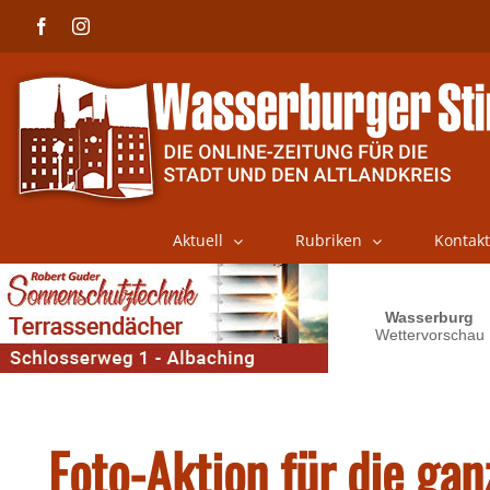
Skip
Facebook
Instagram
to
content
Aktuell
Rubriken
Kontakt
Foto-Aktion für die gan