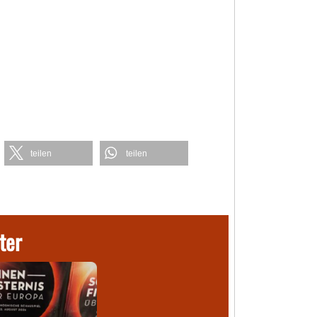
teilen
teilen
ter