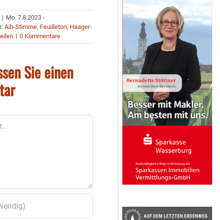
|
Mo. 7.8.2023 -
n:
Aib-Stimme
,
Feuilleton
,
Haager-
eilen
|
0 Kommentare
ssen Sie einen
tar