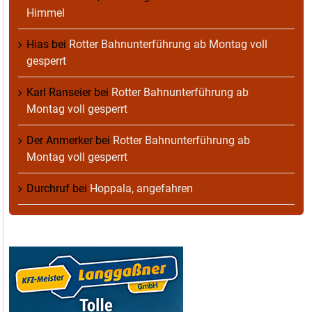
Himmel
Hias
bei
Rotter Bahnunterführung ab Montag voll
gesperrt
Karl Ranseier
bei
Rotter Bahnunterführung ab
Montag voll gesperrt
Der Anmerker
bei
Rotter Bahnunterführung ab
Montag voll gesperrt
Durchruf
bei
Hoppala, angefahren