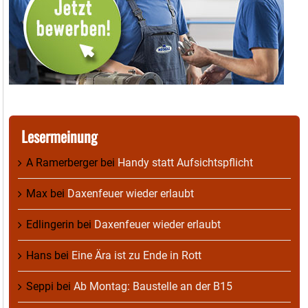
Lesermeinung
A Ramerberger
bei
Handy statt Aufsichtspflicht
Max
bei
Daxenfeuer wieder erlaubt
Edlingerin
bei
Daxenfeuer wieder erlaubt
Hans
bei
Eine Ära ist zu Ende in Rott
Seppi
bei
Ab Montag: Baustelle an der B15