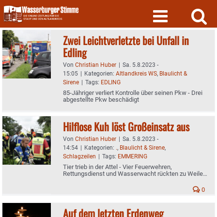
Skip
to
content
Zwei Leichtverletzte bei Unfall in
Edling
Von
Christian Huber
|
Sa. 5.8.2023 -
15:05
|
Kategorien:
Altlandkreis WS
,
Blaulicht &
Sirene
|
Tags:
EDLING
85-Jähriger verliert Kontrolle über seinen Pkw - Drei
abgestellte Pkw beschädigt
Hilflose Kuh löst Großeinsatz aus
Von
Christian Huber
|
Sa. 5.8.2023 -
14:54
|
Kategorien:
.
,
Blaulicht & Sirene
,
Schlagzeilen
|
Tags:
EMMERING
Tier trieb in der Attel - Vier Feuerwehren,
Rettungsdienst und Wasserwacht rückten zu Weiler
bei Emmering aus
0
Auf dem letzten Erdenweg