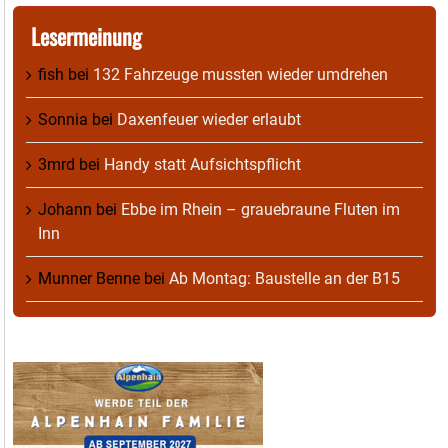
Lesermeinung
fish
bei
132 Fahrzeuge mussten wieder umdrehen
Sonnia
bei
Daxenfeuer wieder erlaubt
3mrd
bei
Handy statt Aufsichtspflicht
Johann
bei
Ebbe im Rhein – grauebraune Fluten im
Inn
Munner Benne
bei
Ab Montag: Baustelle an der B15