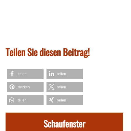
Teilen Sie diesen Beitrag!
teilen
teilen
merken
teilen
teilen
teilen
Schaufenster