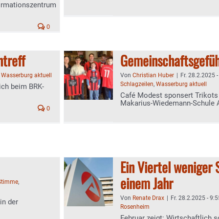
ormationszentrum
0
treff
Gemeinschaftsgefüh
,
Wasserburg aktuell
Von
Christian Huber
|
Fr. 28.2.2025 
Schlagzeilen
,
Wasserburg aktuell
ich beim BRK-
Café Modest sponsert Trikots
Makarius-Wiedemann-Schule A
0
Ein Viertel weniger 
einem Jahr
Stimme
,
Von
Renate Drax
|
Fr. 28.2.2025 - 9:5
in der
Rosenheim
Februar zeigt: Wirtschaftlich 