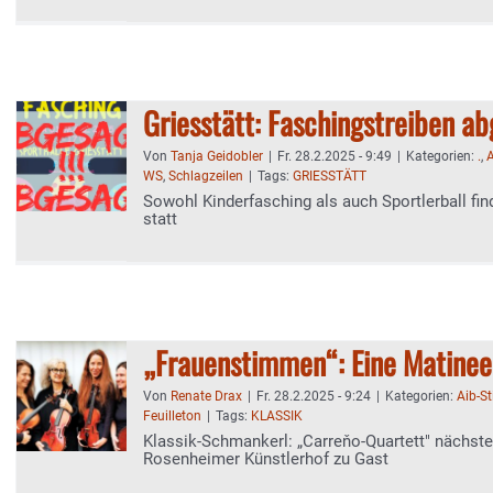
Griesstätt: Faschingstreiben ab
Von
Tanja Geidobler
|
Fr. 28.2.2025 - 9:49
|
Kategorien:
.
,
A
WS
,
Schlagzeilen
|
Tags:
GRIESSTÄTT
Sowohl Kinderfasching als auch Sportlerball fi
statt
„Frauenstimmen“: Eine Matinee
Von
Renate Drax
|
Fr. 28.2.2025 - 9:24
|
Kategorien:
Aib-S
Feuilleton
|
Tags:
KLASSIK
Klassik-Schmankerl: „Carreňo-Quartett" nächs
Rosenheimer Künstlerhof zu Gast