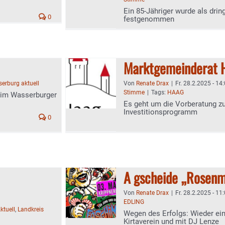
Ein 85-Jähriger wurde als drin
0
festgenommen
Marktgemeinderat 
erburg aktuell
Von
Renate Drax
|
Fr. 28.2.2025 - 14
Stimme
|
Tags:
HAAG
 im Wasserburger
Es geht um die Vorberatung z
Investitionsprogramm
0
A gscheide „Rosenm
Von
Renate Drax
|
Fr. 28.2.2025 - 11
EDLING
ktuell
,
Landkreis
Wegen des Erfolgs: Wieder ei
Kirtaverein und mit DJ Lenze