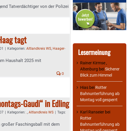
gend Tatverdächtiger von der Polizei
Haag tagt
:01
|
Kategorien:
Altlandkreis WS
,
Haager-
Lesermeinung
um Haushalt 2025 mit
Rainer Kirmse ,
Altenburg
bei
Sicherer
0
Blick zum Himmel
Hias
bei
Rotter
Bahnunterführung ab
Montag voll gesperrt
ontags-Gaudi“ in Edling
Karl Ranseier
bei
:07
|
Kategorien:
.
,
Altlandkreis WS
|
Tags:
Rotter
n großer Faschingsball mit dem
Bahnunterführung ab
Montag voll gesperrt