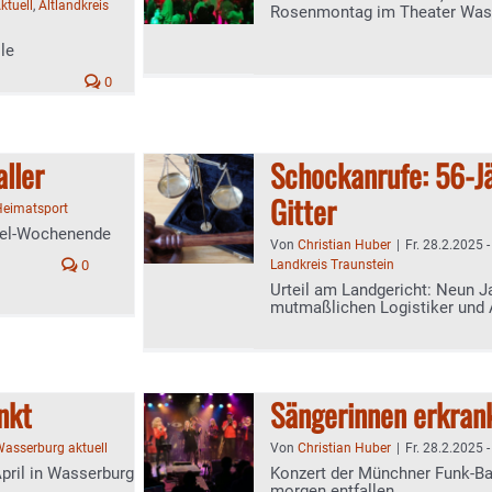
ktuell
,
Altlandkreis
Rosenmontag im Theater Was
le
0
aller
Schockanrufe: 56-Jä
Gitter
Heimatsport
iel-Wochenende
Von
Christian Huber
|
Fr. 28.2.2025 
0
Landkreis Traunstein
Urteil am Landgericht: Neun J
mutmaßlichen Logistiker und 
nkt
Sängerinnen erkran
asserburg aktuell
Von
Christian Huber
|
Fr. 28.2.2025 
pril in Wasserburg
Konzert der Münchner Funk-B
morgen entfallen