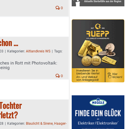
0
chon …
:03
|
Kategorien:
Altlandkreis WS
|
Tags:
hes in Rott mit Photovoltaik:
einig
0
 Tochter
rletzt?
:28
|
Kategorien:
Blaulicht & Sirene
,
Haager-