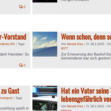
0
r-Vorstand
Wenn schon, denn s
andkreis WS
|
Tags:
Von
Renate Drax
|
Fr. 28.2.2025 - 15
ROTT
ant Hasieber: So
Zur Erneuerung des Bauhof-Dac
Gemeinderat war sich gestern 
0
 zu Gast
Hat ein Vater seine
lebensgefährlich ve
imatsport
|
Tags:
Von
Renate Drax
|
Fr. 28.2.2025 - 14
sserburg spielt in
Stimme