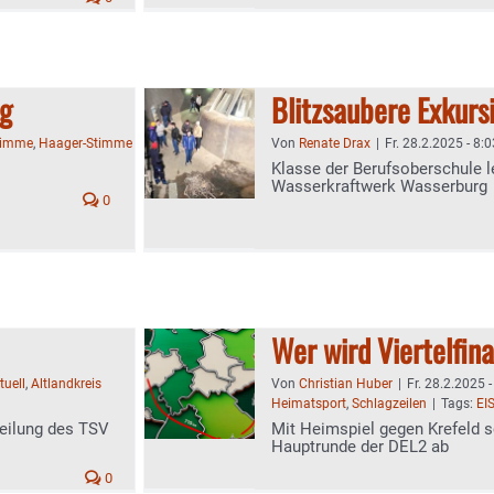
g
Blitzsaubere Exkurs
timme
,
Haager-Stimme
Von
Renate Drax
|
Fr. 28.2.2025 - 8:0
Klasse der Berufsoberschule l
Wasserkraftwerk Wasserburg
0
Wer wird Viertelfin
tuell
,
Altlandkreis
Von
Christian Huber
|
Fr. 28.2.2025 -
Heimatsport
,
Schlagzeilen
|
Tags:
EI
teilung des TSV
Mit Heimspiel gegen Krefeld 
Hauptrunde der DEL2 ab
0