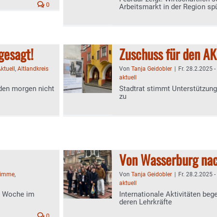
0
Arbeitsmarkt in der Region sp
gesagt!
Zuschuss für den A
ktuell
,
Altlandkreis
Von
Tanja Geidobler
|
Fr. 28.2.2025 -
aktuell
nden morgen nicht
Stadtrat stimmt Unterstützun
zu
Von Wasserburg nac
timme
,
Von
Tanja Geidobler
|
Fr. 28.2.2025 -
aktuell
te Woche im
Internationale Aktivitäten be
deren Lehrkräfte
0