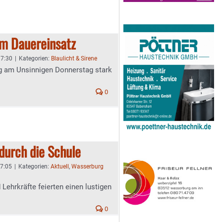
im Dauereinsatz
 7:30
|
Kategorien:
Blaulicht & Sirene
g am Unsinnigen Donnerstag stark
0
 durch die Schule
 7:05
|
Kategorien:
Aktuell
,
Wasserburg
Lehrkräfte feierten einen lustigen
0