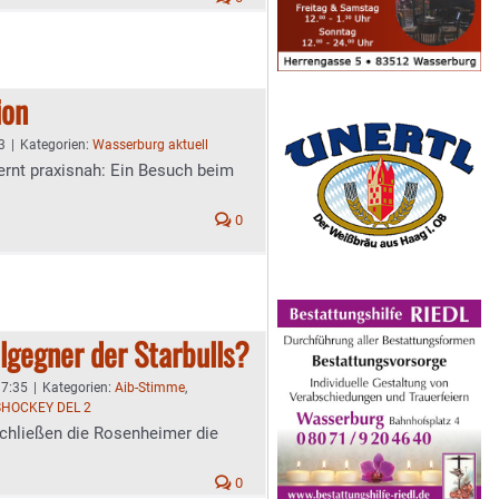
ion
3
|
Kategorien:
Wasserburg aktuell
ernt praxisnah: Ein Besuch beim
0
algegner der Starbulls?
 7:35
|
Kategorien:
Aib-Stimme
,
SHOCKEY DEL 2
schließen die Rosenheimer die
0