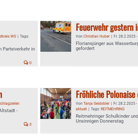
Feuerwehr gestern 
ndkreis WS
|
Tags:
Von
Christian Huber
|
Fr. 28.2.2025 -
Floriansjünger aus Wasserbur
gefordert
Parteiverkehr in
0
h
Fröhliche Polonaise
Schlagzeilen
Von
Tanja Geidobler
|
Fr. 28.2.2025 -
aktuell
|
Tags:
REITMEHRING
ltstadt -
Reitmehringer Schulkinder und 
Unsinnigen Donnerstag
3