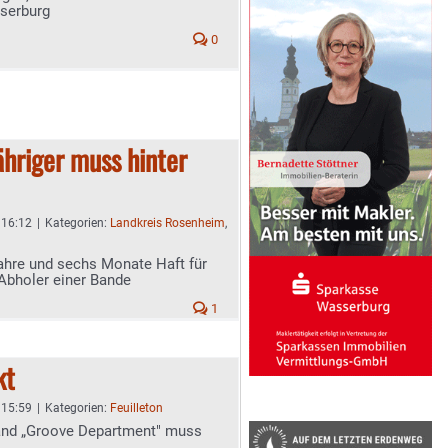
serburg
0
hriger muss hinter
- 16:12
|
Kategorien:
Landkreis Rosenheim
,
ahre und sechs Monate Haft für
Abholer einer Bande
1
kt
- 15:59
|
Kategorien:
Feuilleton
and „Groove Department" muss