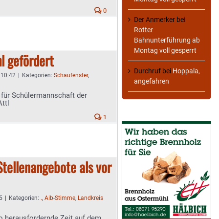
0
Der Anmerker
bei
Rotter
Bahnunterführung ab
Montag voll gesperrt
l gefördert
Durchruf
bei
Hoppala,
- 10:42
|
Kategorien:
Schaufenster
,
angefahren
 für Schülermannschaft der
ttl
1
Stellenangebote als vor
5
|
Kategorien:
.
,
Aib-Stimme
,
Landkreis
so herausfordernde Zeit auf dem