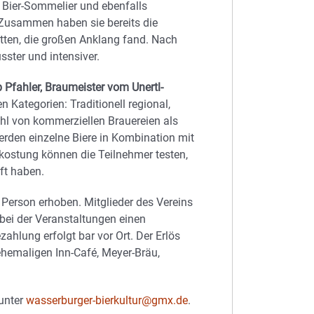
r Bier-Sommelier und ebenfalls
. Zusammen haben sie bereits die
itten, die großen Anklang fand. Nach
ster und intensiver.
p Pfahler, Braumeister vom Unertl-
 Kategorien: Traditionell regional,
ohl von kommerziellen Brauereien als
rden einzelne Biere in Kombination mit
rkostung können die Teilnehmer testen,
ft haben.
 Person erhoben. Mitglieder des Vereins
bei der Veranstaltungen einen
ahlung erfolgt bar vor Ort. Der Erlös
emaligen Inn-Café, Meyer-Bräu,
 unter
wasserburger-bierkultur@gmx.de
.