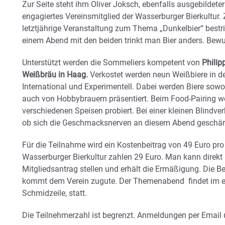
Zur Seite steht ihm Oliver Joksch, ebenfalls ausgebildete
engagiertes Vereinsmitglied der Wasserburger Bierkultur
letztjährige Veranstaltung zum Thema „Dunkelbier“ bestr
einem Abend mit den beiden trinkt man Bier anders. Bewus
Unterstützt werden die Sommeliers kompetent von
Philip
Weißbräu in Haag.
Verkostet werden neun Weißbiere in den
International und Experimentell. Dabei werden Biere sow
auch von Hobbybrauern präsentiert. Beim Food-Pairing we
verschiedenen Speisen probiert. Bei einer kleinen Blindve
ob sich die Geschmacksnerven an diesem Abend geschär
Für die Teilnahme wird ein Kostenbeitrag von 49 Euro pro
Wasserburger Bierkultur zahlen 29 Euro. Man kann direkt 
Mitgliedsantrag stellen und erhält die Ermäßigung. Die Bez
kommt dem Verein zugute. Der Themenabend findet im eh
Schmidzeile, statt.
Die Teilnehmerzahl ist begrenzt. Anmeldungen per Email