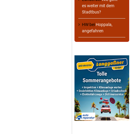
es weiter mit dem
Stadtbus?
HW
bei
Hoppala,
angefahren