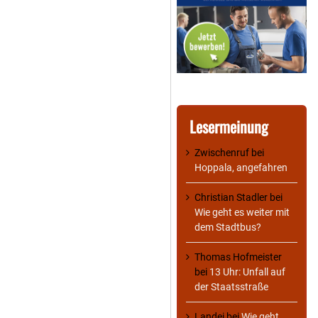
Lesermeinung
Zwischenruf
bei
Hoppala, angefahren
Christian Stadler
bei
Wie geht es weiter mit
dem Stadtbus?
Thomas Hofmeister
bei
13 Uhr: Unfall auf
der Staatsstraße
Landei
bei
Wie geht