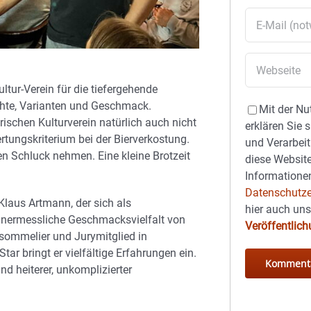
tur-Verein für die tiefergehende
ichte, Varianten und Geschmack.
Mit der Nu
ischen Kulturverein natürlich auch nicht
erklären Sie 
rtungskriterium bei der Bierverkostung.
und Verarbeit
n Schluck nehmen. Eine kleine Brotzeit
diese Website
Informationen
Datenschutze
laus Artmann, der sich als
hier auch un
 unermessliche Geschmacksvielfalt von
Veröffentlic
rsommelier und Jurymitglied in
r bringt er vielfältige Erfahrungen ein.
nd heiterer, unkomplizierter