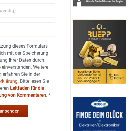
tzung dieses Formulars
sich mit der Speicherung
ung Ihrer Daten durch
 einverstanden. Weitere
 erfahren Sie in der
rklärung.
Bitte lesen Sie
seren
Leitfaden für die
hung von Kommentaren
.
*