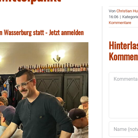
Von
Christian H
16:06
|
Kategori
Kommentare
n Wasserburg statt - Jetzt anmelden
Hinterla
Kommen
Kommentar