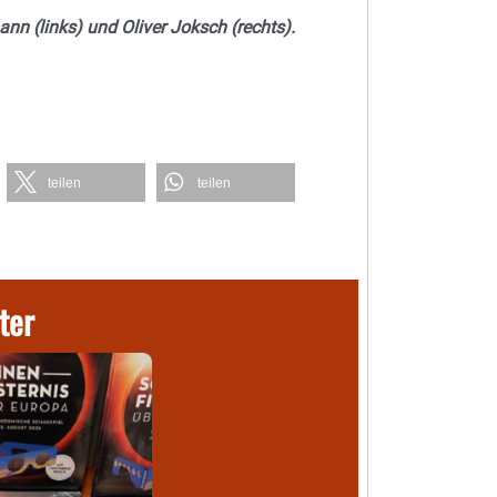
nn (links) und Oliver Joksch (rechts).
teilen
teilen
ter