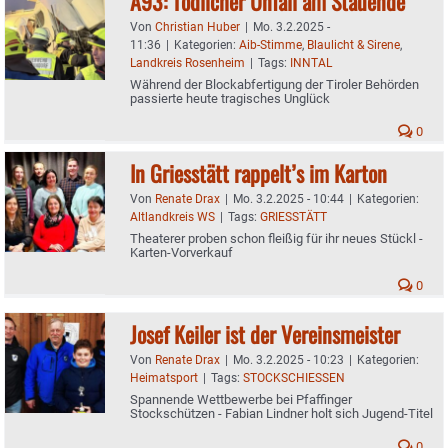
A93: Tödlicher Unfall am Stauende
Von
Christian Huber
|
Mo. 3.2.2025 -
11:36
|
Kategorien:
Aib-Stimme
,
Blaulicht & Sirene
,
Landkreis Rosenheim
|
Tags:
INNTAL
Während der Blockabfertigung der Tiroler Behörden
passierte heute tragisches Unglück
0
In Griesstätt rappelt’s im Karton
Von
Renate Drax
|
Mo. 3.2.2025 - 10:44
|
Kategorien:
Altlandkreis WS
|
Tags:
GRIESSTÄTT
Theaterer proben schon fleißig für ihr neues Stückl -
Karten-Vorverkauf
0
Josef Keiler ist der Vereinsmeister
Von
Renate Drax
|
Mo. 3.2.2025 - 10:23
|
Kategorien:
Heimatsport
|
Tags:
STOCKSCHIESSEN
Spannende Wettbewerbe bei Pfaffinger
Stockschützen - Fabian Lindner holt sich Jugend-Titel
0