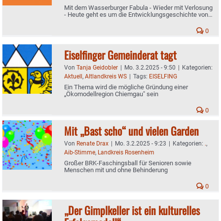
Mit dem Wasserburger Fabula - Wieder mit Verlosung
- Heute geht es um die Entwicklungsgeschichte von
Impfstoffen
0
Eiselfinger Gemeinderat tagt
Von
Tanja Geidobler
|
Mo. 3.2.2025 - 9:50
|
Kategorien:
Aktuell
,
Altlandkreis WS
|
Tags:
EISELFING
Ein Thema wird die mögliche Gründung einer
„Ökomodellregion Chiemgau" sein
0
Mit „Bast scho“ und vielen Garden
Von
Renate Drax
|
Mo. 3.2.2025 - 9:23
|
Kategorien:
.
,
Aib-Stimme
,
Landkreis Rosenheim
Großer BRK-Faschingsball für Senioren sowie
Menschen mit und ohne Behinderung
0
„Der Gimplkeller ist ein kulturelles