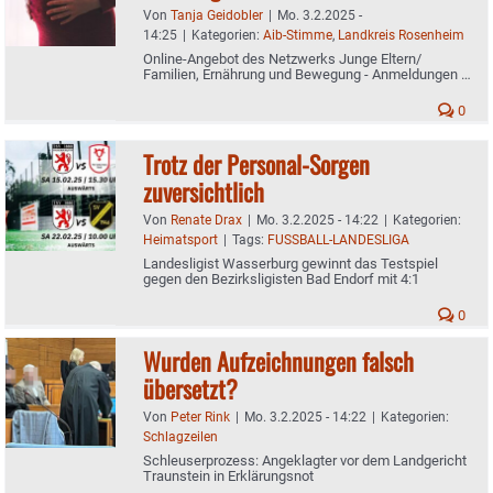
Von
Tanja Geidobler
|
Mo. 3.2.2025 -
14:25
|
Kategorien:
Aib-Stimme
,
Landkreis Rosenheim
Online-Angebot des Netzwerks Junge Eltern/
Familien, Ernährung und Bewegung - Anmeldungen ab
sofort möglich
0
Trotz der Personal-Sorgen
zuversichtlich
Von
Renate Drax
|
Mo. 3.2.2025 - 14:22
|
Kategorien:
Heimatsport
|
Tags:
FUSSBALL-LANDESLIGA
Landesligist Wasserburg gewinnt das Testspiel
gegen den Bezirksligisten Bad Endorf mit 4:1
0
Wurden Aufzeichnungen falsch
übersetzt?
Von
Peter Rink
|
Mo. 3.2.2025 - 14:22
|
Kategorien:
Schlagzeilen
Schleuserprozess: Angeklagter vor dem Landgericht
Traunstein in Erklärungsnot