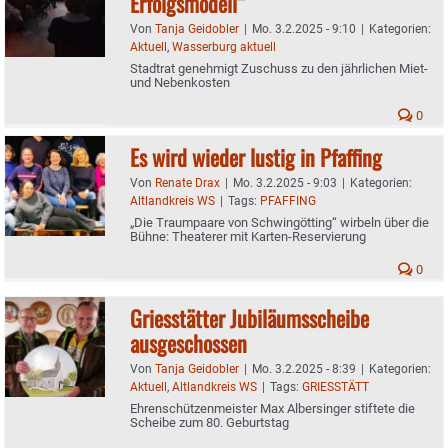
Erfolgsmodell“
Von
Tanja Geidobler
|
Mo. 3.2.2025 - 9:10
|
Kategorien:
Aktuell
,
Wasserburg aktuell
Stadtrat genehmigt Zuschuss zu den jährlichen Miet-
und Nebenkosten
0
Es wird wieder lustig in Pfaffing
Von
Renate Drax
|
Mo. 3.2.2025 - 9:03
|
Kategorien:
Altlandkreis WS
|
Tags:
PFAFFING
„Die Traumpaare von Schwingötting“ wirbeln über die
Bühne: Theaterer mit Karten-Reservierung
0
Griesstätter Jubiläumsscheibe
ausgeschossen
Von
Tanja Geidobler
|
Mo. 3.2.2025 - 8:39
|
Kategorien:
Aktuell
,
Altlandkreis WS
|
Tags:
GRIESSTÄTT
Ehrenschützenmeister Max Albersinger stiftete die
Scheibe zum 80. Geburtstag