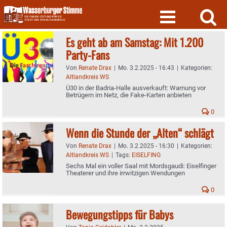
Skip
to
content
Es geht ab am Samstag: Mit 1.200
Party-Fans
Von
Renate Drax
|
Mo. 3.2.2025 - 16:43
|
Kategorien:
Altlandkreis WS
Ü30 in der Badria-Halle ausverkauft: Warnung vor
Betrügern im Netz, die Fake-Karten anbieten
0
Wenn die Stunde der „Alten“ schlägt
Von
Renate Drax
|
Mo. 3.2.2025 - 16:30
|
Kategorien:
Altlandkreis WS
|
Tags:
EISELFING
Sechs Mal ein voller Saal mit Mordsgaudi: Eiselfinger
Theaterer und ihre irrwitzigen Wendungen
0
Bewegungstipps für Babys