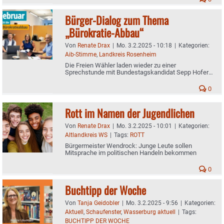
Bürger-Dialog zum Thema
„Bürokratie-Abbau“
Von
Renate Drax
|
Mo. 3.2.2025 - 10:18
|
Kategorien:
Aib-Stimme
,
Landkreis Rosenheim
Die Freien Wähler laden wieder zu einer
Sprechstunde mit Bundestagskandidat Sepp Hofer
ein
0
Rott im Namen der Jugendlichen
Von
Renate Drax
|
Mo. 3.2.2025 - 10:01
|
Kategorien:
Altlandkreis WS
|
Tags:
ROTT
Bürgermeister Wendrock: Junge Leute sollen
Mitsprache im politischen Handeln bekommen
0
Buchtipp der Woche
Von
Tanja Geidobler
|
Mo. 3.2.2025 - 9:56
|
Kategorien:
Aktuell
,
Schaufenster
,
Wasserburg aktuell
|
Tags:
BUCHTIPP DER WOCHE