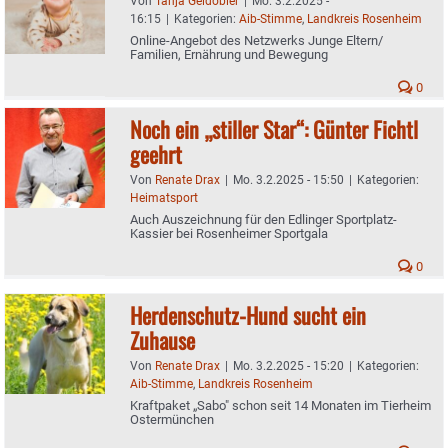
Von
Tanja Geidobler
|
Mo. 3.2.2025 -
16:15
|
Kategorien:
Aib-Stimme
,
Landkreis Rosenheim
Online-Angebot des Netzwerks Junge Eltern/
Familien, Ernährung und Bewegung
0
Noch ein „stiller Star“: Günter Fichtl
geehrt
Von
Renate Drax
|
Mo. 3.2.2025 - 15:50
|
Kategorien:
Heimatsport
Auch Auszeichnung für den Edlinger Sportplatz-
Kassier bei Rosenheimer Sportgala
0
Herdenschutz-Hund sucht ein
Zuhause
Von
Renate Drax
|
Mo. 3.2.2025 - 15:20
|
Kategorien:
Aib-Stimme
,
Landkreis Rosenheim
Kraftpaket „Sabo" schon seit 14 Monaten im Tierheim
Ostermünchen