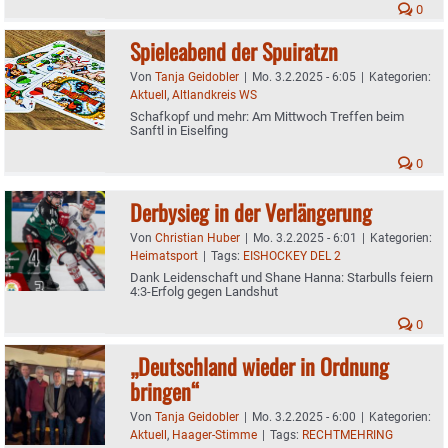
0
Spieleabend der Spuiratzn
Von
Tanja Geidobler
|
Mo. 3.2.2025 - 6:05
|
Kategorien:
Aktuell
,
Altlandkreis WS
Schafkopf und mehr: Am Mittwoch Treffen beim
Sanftl in Eiselfing
0
Derbysieg in der Verlängerung
Von
Christian Huber
|
Mo. 3.2.2025 - 6:01
|
Kategorien:
Heimatsport
|
Tags:
EISHOCKEY DEL 2
Dank Leidenschaft und Shane Hanna: Starbulls feiern
4:3-Erfolg gegen Landshut
0
„Deutschland wieder in Ordnung
bringen“
Von
Tanja Geidobler
|
Mo. 3.2.2025 - 6:00
|
Kategorien:
Aktuell
,
Haager-Stimme
|
Tags:
RECHTMEHRING