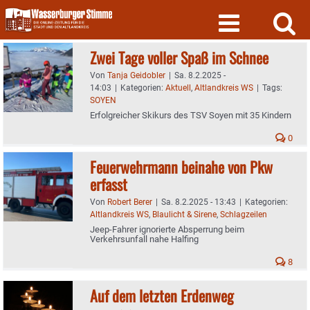
Skip
to
content
Zwei Tage voller Spaß im Schnee
Von
Tanja Geidobler
|
Sa. 8.2.2025 -
14:03
|
Kategorien:
Aktuell
,
Altlandkreis WS
|
Tags:
SOYEN
Erfolgreicher Skikurs des TSV Soyen mit 35 Kindern
0
Feuerwehrmann beinahe von Pkw
erfasst
Von
Robert Berer
|
Sa. 8.2.2025 - 13:43
|
Kategorien:
Altlandkreis WS
,
Blaulicht & Sirene
,
Schlagzeilen
Jeep-Fahrer ignorierte Absperrung beim
Verkehrsunfall nahe Halfing
8
Auf dem letzten Erdenweg