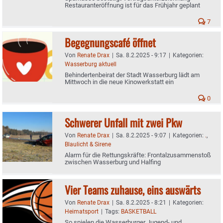
Restauranteröffnung ist für das Frühjahr geplant
7
Begegnungscafé öffnet
Von
Renate Drax
|
Sa. 8.2.2025 - 9:17
|
Kategorien:
Wasserburg aktuell
Behindertenbeirat der Stadt Wasserburg lädt am
Mittwoch in die neue Kinowerkstatt ein
0
Schwerer Unfall mit zwei Pkw
Von
Renate Drax
|
Sa. 8.2.2025 - 9:07
|
Kategorien:
.
,
Blaulicht & Sirene
Alarm für die Rettungskräfte: Frontalzusammenstoß
zwischen Wasserburg und Halfing
Vier Teams zuhause, eins auswärts
Von
Renate Drax
|
Sa. 8.2.2025 - 8:21
|
Kategorien:
Heimatsport
|
Tags:
BASKETBALL
So spielen die Wasserburger Jugend- und