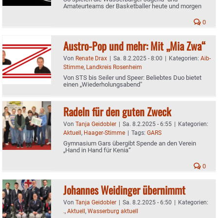
Amateurteams der Basketballer heute und morgen
0
Austro-Pop und mehr: Mit „Mia Zwa“
Von
Renate Drax
|
Sa. 8.2.2025 - 8:00
|
Kategorien:
Aib-
Stimme
,
Landkreis Rosenheim
Von STS bis Seiler und Speer: Beliebtes Duo bietet
einen „Wiederholungsabend"
Radeln für den guten Zweck
Von
Tanja Geidobler
|
Sa. 8.2.2025 - 6:55
|
Kategorien:
Aktuell
,
Haager-Stimme
|
Tags:
GARS
Gymnasium Gars übergibt Spende an den Verein
„Hand in Hand für Kenia“
0
Johannes Weidinger übernimmt
Von
Tanja Geidobler
|
Sa. 8.2.2025 - 6:50
|
Kategorien:
.
,
Aktuell
,
Wasserburg aktuell