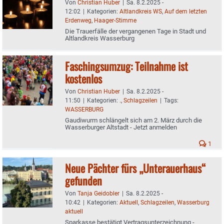
Von
Christian Huber
|
Sa. 8.2.2025 -
12:02
|
Kategorien:
Altlandkreis WS
,
Auf dem letzten
Erdenweg
,
Haager-Stimme
Die Trauerfälle der vergangenen Tage in Stadt und
Altlandkreis Wasserburg
Faschingsumzug: Teilnahme ist
kostenlos
Von
Christian Huber
|
Sa. 8.2.2025 -
11:50
|
Kategorien:
.
,
Schlagzeilen
|
Tags:
WASSERBURG
Gaudiwurm schlängelt sich am 2. März durch die
Wasserburger Altstadt - Jetzt anmelden
1
Neue Pächter fürs „Unterauerhaus“
gefunden
Von
Tanja Geidobler
|
Sa. 8.2.2025 -
10:42
|
Kategorien:
Aktuell
,
Schlagzeilen
,
Wasserburg
aktuell
Sparkasse bestätigt Vertragsunterzeichnung -