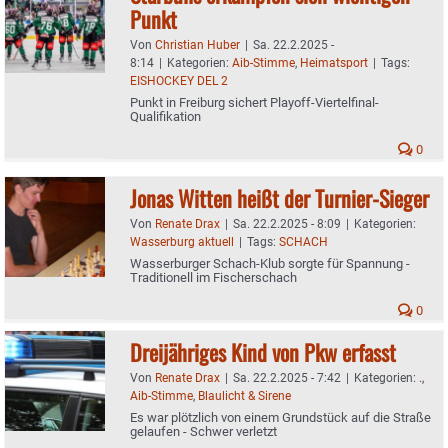
Punkt
Von
Christian Huber
|
Sa. 22.2.2025 -
8:14
|
Kategorien:
Aib-Stimme
,
Heimatsport
|
Tags:
EISHOCKEY DEL 2
Punkt in Freiburg sichert Playoff-Viertelfinal-
Qualifikation
0
Jonas Witten heißt der Turnier-Sieger
Von
Renate Drax
|
Sa. 22.2.2025 - 8:09
|
Kategorien:
Wasserburg aktuell
|
Tags:
SCHACH
Wasserburger Schach-Klub sorgte für Spannung -
Traditionell im Fischerschach
0
Dreijähriges Kind von Pkw erfasst
Von
Renate Drax
|
Sa. 22.2.2025 - 7:42
|
Kategorien:
.
,
Aib-Stimme
,
Blaulicht & Sirene
Es war plötzlich von einem Grundstück auf die Straße
gelaufen - Schwer verletzt