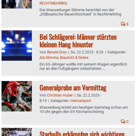
RECHTMEHRING
Die Wasserburger Stimme berichtet von der
„Oidboarische Bauernhochzeit" in Rechtmehring
8
Bei Schlägerei: Männer stürzten
kleinen Hang hinunter
Von
Renate Drax
|
Sa. 22.2.2025 - 8:26
|
Kategorien:
Aib-Stimme
,
Blaulicht & Sirene
Ein 63-Jähriger wollte mit seinem Wagen eigentlich
nur an drei Fußgängern vorbeifahren ...
Generalprobe am Vormittag
Von
Christian Huber
|
Sa. 22.2.2025 -
8:19
|
Kategorien:
Heimatsport
Wasserburg testet am heutigen Samstag schon um
10 Uhr gegen den SV Kirchanschöring
0
Starbulls erkämpfen sich wichtigen