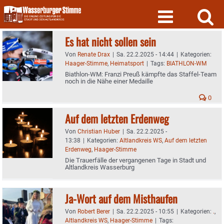
Skip
to
content
Es hat nicht sollen sein
Von
Renate Drax
|
Sa. 22.2.2025 - 14:44
|
Kategorien:
Haager-Stimme
,
Heimatsport
|
Tags:
BIATHLON-WM
Biathlon-WM: Franzi Preuß kämpfte das Staffel-Team
noch in die Nähe einer Medaille
0
Auf dem letzten Erdenweg
Von
Christian Huber
|
Sa. 22.2.2025 -
13:38
|
Kategorien:
Altlandkreis WS
,
Auf dem letzten
Erdenweg
,
Haager-Stimme
Die Trauerfälle der vergangenen Tage in Stadt und
Altlandkreis Wasserburg
Ja-Wort auf dem Misthaufen
Von
Robert Berer
|
Sa. 22.2.2025 - 10:55
|
Kategorien:
.
,
Altlandkreis WS
,
Haager-Stimme
|
Tags: