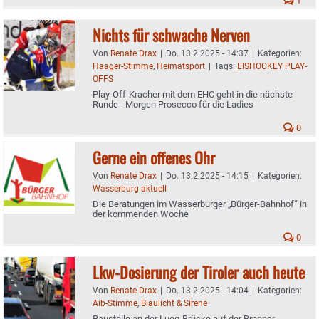
1
Nichts für schwache Nerven
Von
Renate Drax
|
Do. 13.2.2025 - 14:37
|
Kategorien:
Haager-Stimme
,
Heimatsport
|
Tags:
EISHOCKEY PLAY-
OFFS
Play-Off-Kracher mit dem EHC geht in die nächste
Runde - Morgen Prosecco für die Ladies
0
Gerne ein offenes Ohr
Von
Renate Drax
|
Do. 13.2.2025 - 14:15
|
Kategorien:
Wasserburg aktuell
Die Beratungen im Wasserburger „Bürger-Bahnhof“ in
der kommenden Woche
0
Lkw-Dosierung der Tiroler auch heute
Von
Renate Drax
|
Do. 13.2.2025 - 14:04
|
Kategorien:
Aib-Stimme
,
Blaulicht & Sirene
Baustelle an der Lueg-Brücke auf der Brenner-