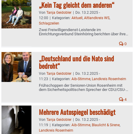
„Kein Tag gleicht dem anderen“
Von
Tanja Geidobler
|
Do. 13.2.2025 -
12:00
|
Kategorien:
Aktuell
,
Altlandkreis WS
,
Schlagzeilen
Zwei Freiwilligendienst-Leistende im
Einrichtungsverbund Steinhöring berichten über ihre
Erfahrungen
0
„Deutschland und die Nato sind
bedroht“
Von
Tanja Geidobler
|
Do. 13.2.2025 -
11:23
|
Kategorien:
Aib-Stimme
,
Landkreis Rosenheim
Frühschoppen der Senioren-Union Rosenheim mit
dem Sicherheitspolitischen Sprecher der CDU/CSU-
Bundestagsfraktion Florian Hahn
4
Mehrere Autospiegel beschädigt
Von
Tanja Geidobler
|
Do. 13.2.2025 -
11:19
|
Kategorien:
Aib-Stimme
,
Blaulicht & Sirene
,
Landkreis Rosenheim