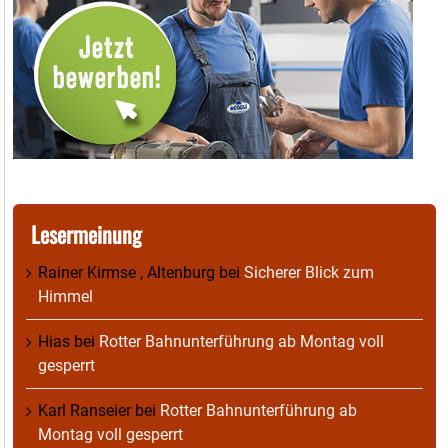
Lesermeinung
Rainer Kirmse , Altenburg
bei
Sicherer Blick zum
Himmel
Hias
bei
Rotter Bahnunterführung ab Montag voll
gesperrt
Karl Ranseier
bei
Rotter Bahnunterführung ab
Montag voll gesperrt