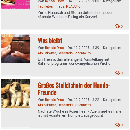
Von
Renate Drax
|
Do. 13.2.2025 - 9:03
|
Kategorien:
Feuilleton
|
Tags:
KLASSIK
Yume Hanusch und Stefan Unterhuber geben
nächste Woche in Edling ein Konzert
0
Was bleibt
Von
Renate Drax
|
Do. 13.2.2025 - 8:39
|
Kategorien:
Aib-Stimme
,
Landkreis Rosenheim
Ein Thema, das alle angeht: Ausstellung mit
Rahmenprogramm der evangelischen Kirche
0
Großes Stelldichein der Hunde-
Freunde
Von
Renate Drax
|
Do. 13.2.2025 - 8:22
|
Kategorien:
Aib-Stimme
,
Landkreis Rosenheim
Nächste Woche in Rosenheim - Auerbräu-Festhalle
ist mit Ausstellern komplett ausgebucht
0