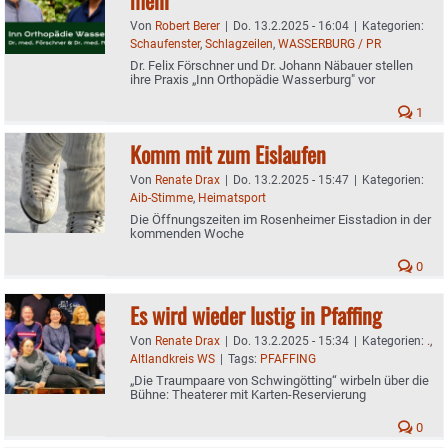
Von
Robert Berer
|
Do. 13.2.2025 - 16:04
|
Kategorien:
Schaufenster
,
Schlagzeilen
,
WASSERBURG / PR
Dr. Felix Förschner und Dr. Johann Näbauer stellen
ihre Praxis „Inn Orthopädie Wasserburg" vor
1
Komm mit zum Eislaufen
Von
Renate Drax
|
Do. 13.2.2025 - 15:47
|
Kategorien:
Aib-Stimme
,
Heimatsport
Die Öffnungszeiten im Rosenheimer Eisstadion in der
kommenden Woche
0
Es wird wieder lustig in Pfaffing
Von
Renate Drax
|
Do. 13.2.2025 - 15:34
|
Kategorien:
.
,
Altlandkreis WS
|
Tags:
PFAFFING
„Die Traumpaare von Schwingötting“ wirbeln über die
Bühne: Theaterer mit Karten-Reservierung
0