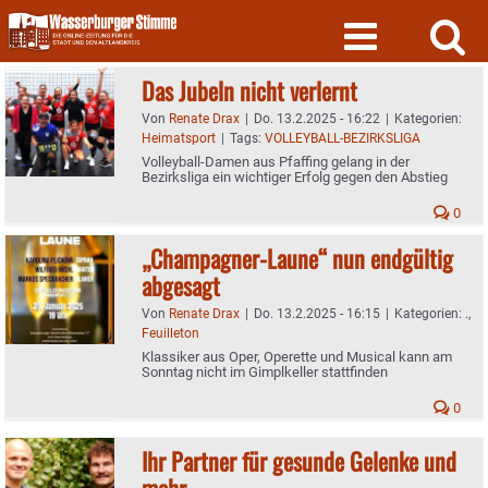
Skip
to
content
Das Jubeln nicht verlernt
Von
Renate Drax
|
Do. 13.2.2025 - 16:22
|
Kategorien:
Heimatsport
|
Tags:
VOLLEYBALL-BEZIRKSLIGA
Volleyball-Damen aus Pfaffing gelang in der
Bezirksliga ein wichtiger Erfolg gegen den Abstieg
0
„Champagner-Laune“ nun endgültig
abgesagt
Von
Renate Drax
|
Do. 13.2.2025 - 16:15
|
Kategorien:
.
,
Feuilleton
Klassiker aus Oper, Operette und Musical kann am
Sonntag nicht im Gimplkeller stattfinden
0
Ihr Partner für gesunde Gelenke und
mehr