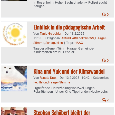
In Rosenheim: Hoher Sachschaden – Polizei sucht
Zeugen
0
Einblick in die pädagogische Arbeit
Von
Tanja Geidobler
|
Do. 13.2.2025 -
11:08
|
Kategorien:
Aktuell
,
Altlandkreis WS
,
Haager-
Stimme
,
Schlagzeilen
|
Tags:
HAAG
Tag der offenen Tür im Haager Gemeinde-
Kindergarten am 21. Februar
0
Kina und Yuk und der Klimawandel
Von
Renate Drax
|
Do. 13.2.2025 - 10:42
|
Kategorien:
Feuilleton
,
Haager-Stimme
Ergreifende Tiererzählung von zwei jungen
Polarfüchsen - Unser Kino-Tipp für den Nachwuchs
2
Stephan Schöberl bleibt der