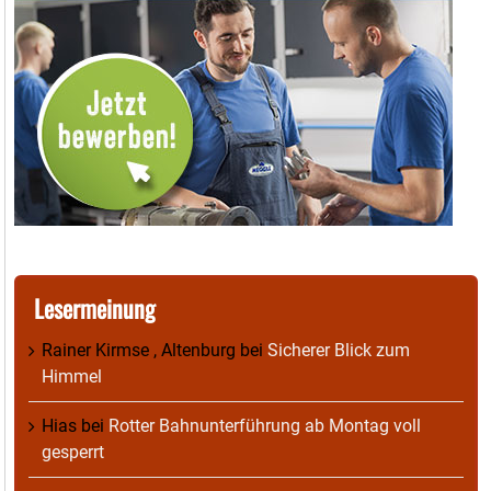
Lesermeinung
Rainer Kirmse , Altenburg
bei
Sicherer Blick zum
Himmel
Hias
bei
Rotter Bahnunterführung ab Montag voll
gesperrt