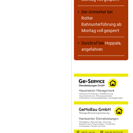
Der Anmerker
bei
Rotter
Bahnunterführung ab
Montag voll gesperrt
Durchruf
bei
Hoppala,
angefahren