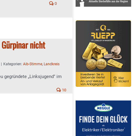
0
Gürpinar nicht
|
Kategorien:
Aib-Stimme
,
Landkreis
eu gegründete „Linksjugend" im
10