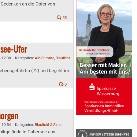
 Gedenken an die Opfer von
55
see-Ufer
- 12:38
|
Kategorien:
Aib-Stimme
,
Blaulicht
Lebensgefährtin (72) und begeht im
0
orgen
- 10:54
|
Kategorien:
Blaulicht & Sirene
inikgelände in Gabersee aus