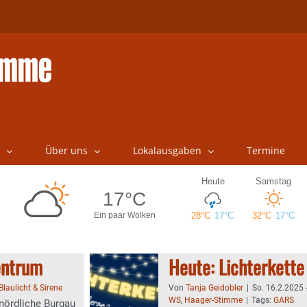
Über uns
Lokalausgaben
Termine
entrum
Heute: Lichterkette
Blaulicht & Sirene
Von
Tanja Geidobler
|
So. 16.2.2025 
WS
,
Haager-Stimme
|
Tags:
GARS
nördliche Burgau