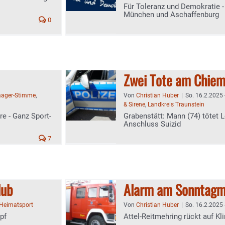
Für Toleranz und Demokratie -
München und Aschaffenburg
0
Zwei Tote am Chiem
ager-Stimme
,
Von
Christian Huber
|
So. 16.2.2025 
& Sirene
,
Landkreis Traunstein
ere - Ganz Sport-
Grabenstätt: Mann (74) tötet 
Anschluss Suizid
7
lub
Alarm am Sonntagm
Heimatsport
Von
Christian Huber
|
So. 16.2.2025 
pf
Attel-Reitmehring rückt auf Kl