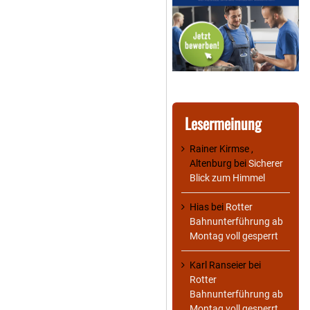
Lesermeinung
Rainer Kirmse ,
Altenburg
bei
Sicherer
Blick zum Himmel
Hias
bei
Rotter
Bahnunterführung ab
Montag voll gesperrt
Karl Ranseier
bei
Rotter
Bahnunterführung ab
Montag voll gesperrt