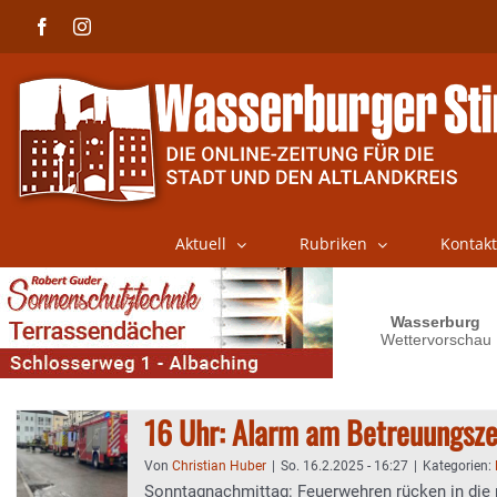
Skip
Facebook
Instagram
to
content
Aktuell
Rubriken
Kontakt
16 Uhr: Alarm am Betreuungsz
Von
Christian Huber
|
So. 16.2.2025 - 16:27
|
Kategorien:
Sonntagnachmittag: Feuerwehren rücken in die 