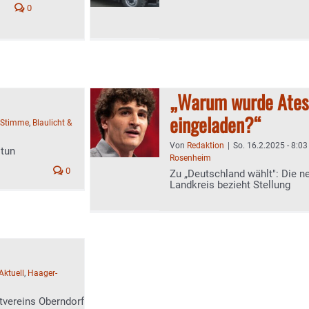
0
„Warum wurde Ates 
eingeladen?“
-Stimme
,
Blaulicht &
Von
Redaktion
|
So. 16.2.2025 - 8:03
 tun
Rosenheim
0
Zu „Deutschland wählt": Die n
Landkreis bezieht Stellung
Aktuell
,
Haager-
tvereins Oberndorf