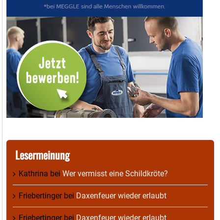
Lesermeinung
Kathrina
bei
Wer vermisst eine Schildkröte?
Friebertinger
bei
Daxenfeuer wieder erlaubt
Friebertinger
bei
Daxenfeuer wieder erlaubt