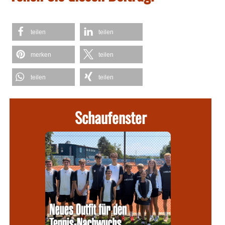
teilen
teilen
merken
teilen
teilen
teilen
Schaufenster