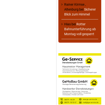
Rainer Kirmse ,
Altenburg
bei
Sicherer
Blick zum Himmel
Hias
bei
Rotter
Bahnunterführung ab
Montag voll gesperrt