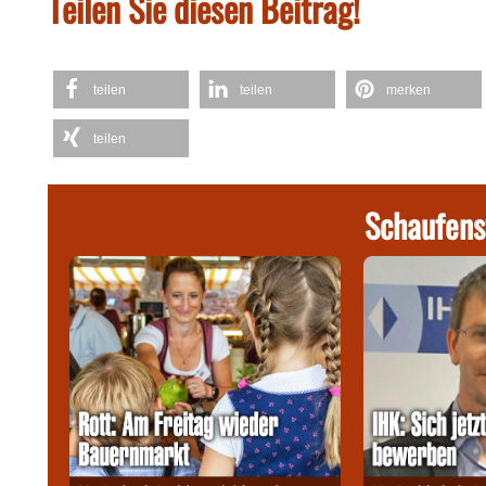
Teilen Sie diesen Beitrag!
teilen
teilen
merken
teilen
Schaufens