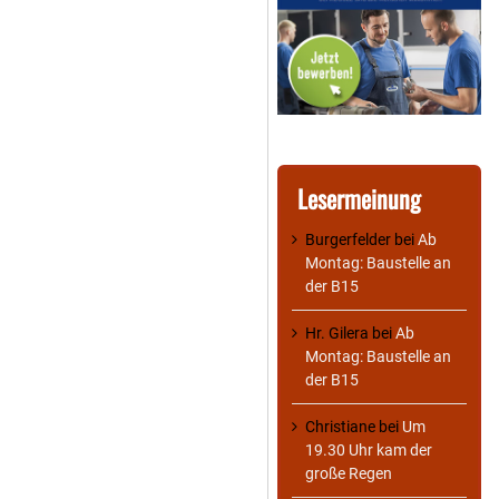
Lesermeinung
Burgerfelder
bei
Ab
Montag: Baustelle an
der B15
Hr. Gilera
bei
Ab
Montag: Baustelle an
der B15
Christiane
bei
Um
19.30 Uhr kam der
große Regen