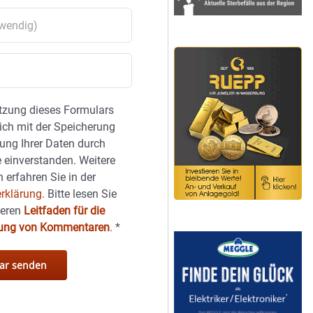
tzung dieses Formulars
sich mit der Speicherung
ung Ihrer Daten durch
 einverstanden. Weitere
 erfahren Sie in der
rklärung.
Bitte lesen Sie
seren
Leitfaden für die
hung von Kommentaren
.
*