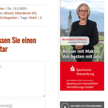
bler
|
Do. 13.2.2025 -
en:
Aktuell
,
Altlandkreis WS
,
,
Schlagzeilen
|
Tags:
HAAG
|
0
ssen Sie einen
tar