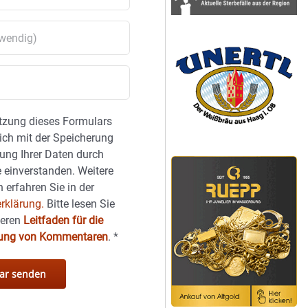
tzung dieses Formulars
sich mit der Speicherung
ung Ihrer Daten durch
 einverstanden. Weitere
 erfahren Sie in der
rklärung.
Bitte lesen Sie
seren
Leitfaden für die
hung von Kommentaren
.
*