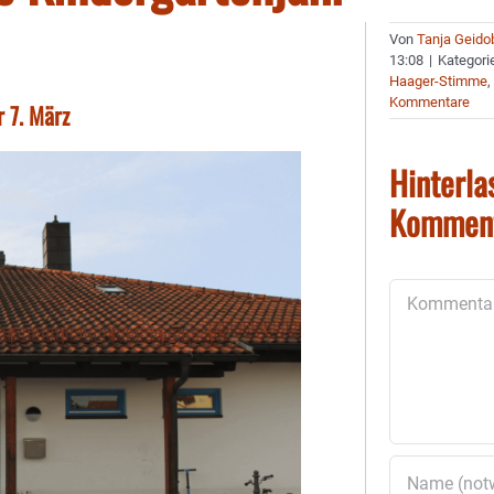
Von
Tanja Geido
13:08
|
Kategori
Haager-Stimme
Kommentare
 7. März
Hinterla
Kommen
Kommentar