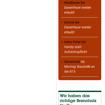
Woidbauer
bei
Daxenfeuer wieder
erlaubt
Sonnia
bei
Daxenfeuer wieder
erlaubt
Heinz Peter
bei
Handy statt
Aufsichtspflicht
Simone
bei
Ab
Montag: Baustelle an
der B15