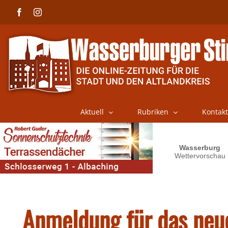
Skip
Facebook
Instagram
to
content
Aktuell
Rubriken
Kontakt
Anmeldung für das neu