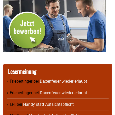
Lesermeinung
Friebertinger
bei
Daxenfeuer wieder erlaubt
Friebertinger
bei
Daxenfeuer wieder erlaubt
I.H.
bei
Handy statt Aufsichtspflicht