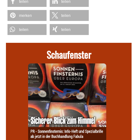
teilen
teilen
merken
teilen
teilen
teilen
Schaufenster