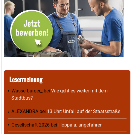
Lesermeinung
Wasserburger_
bei
Wie geht es weiter mit dem
Stadtbus?
ALEXANDRA
bei
13 Uhr: Unfall auf der Staatsstraße
Gesellschaft 2026
bei
Hoppala, angefahren