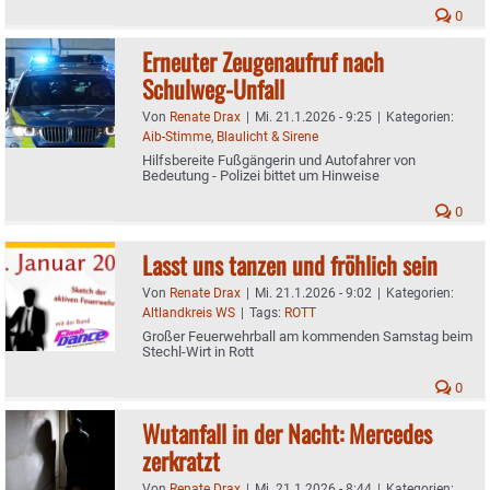
0
Erneuter Zeugenaufruf nach
Schulweg-Unfall
Von
Renate Drax
|
Mi. 21.1.2026 - 9:25
|
Kategorien:
Aib-Stimme
,
Blaulicht & Sirene
Hilfsbereite Fußgängerin und Autofahrer von
Bedeutung - Polizei bittet um Hinweise
0
Lasst uns tanzen und fröhlich sein
Von
Renate Drax
|
Mi. 21.1.2026 - 9:02
|
Kategorien:
Altlandkreis WS
|
Tags:
ROTT
Großer Feuerwehrball am kommenden Samstag beim
Stechl-Wirt in Rott
0
Wutanfall in der Nacht: Mercedes
zerkratzt
Von
Renate Drax
|
Mi. 21.1.2026 - 8:44
|
Kategorien: