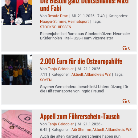
Die Besten ganz Deutschlands: Maxi
und Fabi
Von
Renate Drax
|
Mi. 21.1.2026 - 7:40
|
Kategorien:
.
,
Haager-Stimme
,
Heimatsport
|
Tags:
STOCKSCHIESSEN
Riesenjubel bei Ramsaus Stockschützen: Neumaier-
Brüder holen Titel - U23-Team Vizemeister
0
2.000 Euro für die Osteuropahilfe
Von
Tanja Geidobler
|
Mi. 21.1.2026 -
7:11
|
Kategorien:
Aktuell
,
Altlandkreis WS
|
Tags:
SOYEN
Soyener Gemeinderat beschließt Unterstützung für
die Hilfstransporte von Ingrid Freundl
0
Appell zum Führerschein-Tausch
Von
Tanja Geidobler
|
Mi. 21.1.2026 -
6:45
|
Kategorien:
Aib-Stimme
,
Aktuell
,
Altlandkreis WS
Auch die alten Kartenführerscheine haben nun