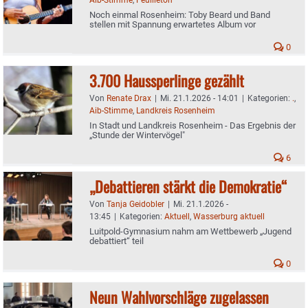
Noch einmal Rosenheim: Toby Beard und Band
stellen mit Spannung erwartetes Album vor
0
3.700 Haussperlinge gezählt
Von
Renate Drax
|
Mi. 21.1.2026 - 14:01
|
Kategorien:
.
,
Aib-Stimme
,
Landkreis Rosenheim
In Stadt und Landkreis Rosenheim - Das Ergebnis der
„Stunde der Wintervögel"
6
„Debattieren stärkt die Demokratie“
Von
Tanja Geidobler
|
Mi. 21.1.2026 -
13:45
|
Kategorien:
Aktuell
,
Wasserburg aktuell
Luitpold-Gymnasium nahm am Wettbewerb „Jugend
debattiert“ teil
0
Neun Wahlvorschläge zugelassen