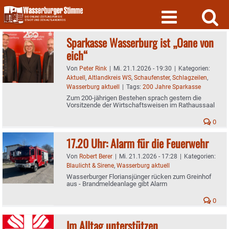
Skip
to
content
Sparkasse Wasserburg ist „Oane von
eich“
Von
Peter Rink
|
Mi. 21.1.2026 - 19:30
|
Kategorien:
Aktuell
,
Altlandkreis WS
,
Schaufenster
,
Schlagzeilen
,
Wasserburg aktuell
|
Tags:
200 Jahre Sparkasse
Zum 200-jährigen Bestehen sprach gestern die
Vorsitzende der Wirtschaftsweisen im Rathaussaal
0
17.20 Uhr: Alarm für die Feuerwehr
Von
Robert Berer
|
Mi. 21.1.2026 - 17:28
|
Kategorien:
Blaulicht & Sirene
,
Wasserburg aktuell
Wasserburger Floriansjünger rücken zum Greinhof
aus - Brandmeldeanlage gibt Alarm
0
Im Alltag unterstützen