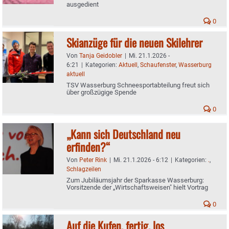
ausgedient
0
Skianzüge für die neuen Skilehrer
Von
Tanja Geidobler
|
Mi. 21.1.2026 -
6:21
|
Kategorien:
Aktuell
,
Schaufenster
,
Wasserburg
aktuell
TSV Wasserburg Schneesportabteilung freut sich
über großzügige Spende
0
„Kann sich Deutschland neu
erfinden?“
Von
Peter Rink
|
Mi. 21.1.2026 - 6:12
|
Kategorien:
.
,
Schlagzeilen
Zum Jubiläumsjahr der Sparkasse Wasserburg:
Vorsitzende der „Wirtschaftsweisen" hielt Vortrag
0
Auf die Kufen, fertig, los