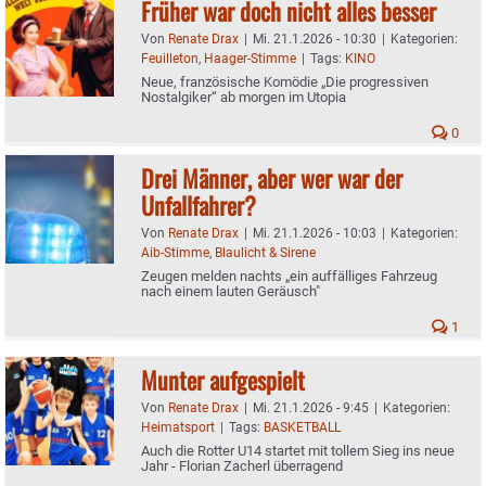
Früher war doch nicht alles besser
Von
Renate Drax
|
Mi. 21.1.2026 - 10:30
|
Kategorien:
Feuilleton
,
Haager-Stimme
|
Tags:
KINO
Neue, französische Komödie „Die progressiven
Nostalgiker“ ab morgen im Utopia
0
Drei Männer, aber wer war der
Unfallfahrer?
Von
Renate Drax
|
Mi. 21.1.2026 - 10:03
|
Kategorien:
Aib-Stimme
,
Blaulicht & Sirene
Zeugen melden nachts „ein auffälliges Fahrzeug
nach einem lauten Geräusch"
1
Munter aufgespielt
Von
Renate Drax
|
Mi. 21.1.2026 - 9:45
|
Kategorien:
Heimatsport
|
Tags:
BASKETBALL
Auch die Rotter U14 startet mit tollem Sieg ins neue
Jahr - Florian Zacherl überragend